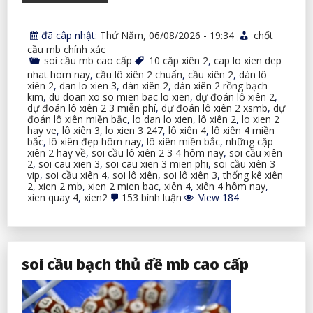
đã câp nhật:
Thứ Năm, 06/08/2026 - 19:34
chốt
cầu mb chính xác
soi cầu mb cao cấp
10 cặp xiên 2
,
cap lo xien dep
nhat hom nay
,
cầu lô xiên 2 chuẩn
,
cầu xiên 2
,
dàn lô
xiên 2
,
dan lo xien 3
,
dàn xiên 2
,
dàn xiên 2 rồng bạch
kim
,
du doan xo so mien bac lo xien
,
dự đoán lô xiên 2
,
dự đoán lô xiên 2 3 miễn phí
,
dự đoán lô xiên 2 xsmb
,
dự
đoán lô xiên miền bắc
,
lo dan lo xien
,
lô xiên 2
,
lo xien 2
hay ve
,
lô xiên 3
,
lo xien 3 247
,
lô xiên 4
,
lô xiên 4 miền
bắc
,
lô xiên đẹp hôm nay
,
lô xiên miền bắc
,
những cặp
xiên 2 hay về
,
soi cầu lô xiên 2 3 4 hôm nay
,
soi cầu xiên
2
,
soi cau xien 3
,
soi cau xien 3 mien phi
,
soi cầu xiên 3
vip
,
soi cầu xiên 4
,
soi lô xiên
,
soi lô xiên 3
,
thống kê xiên
2
,
xien 2 mb
,
xien 2 mien bac
,
xiên 4
,
xiên 4 hôm nay
,
ở
xien quay 4
,
xien2
153 bình luận
View 184
soi
cầu
lô
xiên
4
soi cầu bạch thủ đề mb cao cấp
mb
cao
cấp