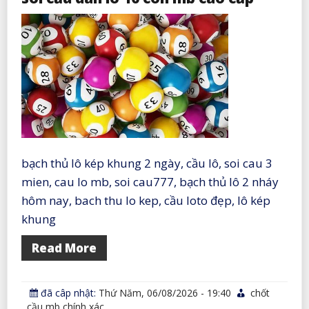
cao
cấp
bạch thủ lô kép khung 2 ngày, cầu lô, soi cau 3
mien, cau lo mb, soi cau777, bạch thủ lô 2 nháy
hôm nay, bach thu lo kep, cầu loto đẹp, lô kép
khung
Read More
đã câp nhật:
Thứ Năm, 06/08/2026 - 19:40
chốt
cầu mb chính xác