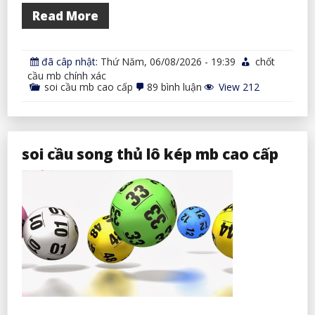
Read More
đã câp nhật:
Thứ Năm, 06/08/2026 - 19:39
chốt
cầu mb chính xác
ở
soi cầu mb cao cấp
89 bình luận
View 212
soi
cầu
dàn
đề
6
soi cầu song thủ lô kép mb cao cấp
con
mb
cao
cấp