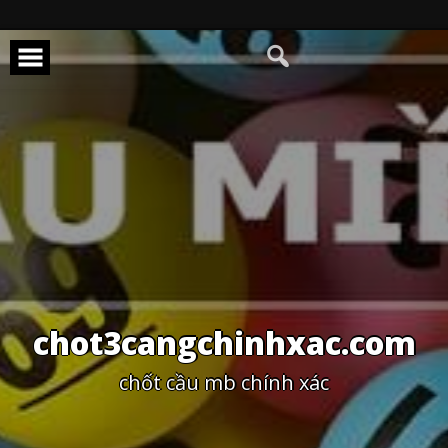
Skip
to
content
chot3cangchinhxac.com
chốt cầu mb chính xác