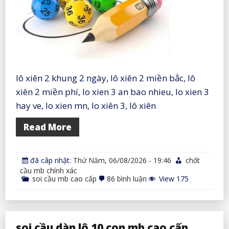
lô xiên 2 khung 2 ngày, lô xiên 2 miền bắc, lô
xiên 2 miền phí, lo xien 3 an bao nhieu, lo xien 3
hay ve, lo xien mn, lo xiên 3, lô xiên
Read More
đã câp nhật:
Thứ Năm, 06/08/2026 - 19:46
chốt
cầu mb chính xác
ở
soi cầu mb cao cấp
86 bình luận
View 175
soi
cầu
lô
xiên
3
soi cầu dàn lô 10 con mb cao cấp
mb