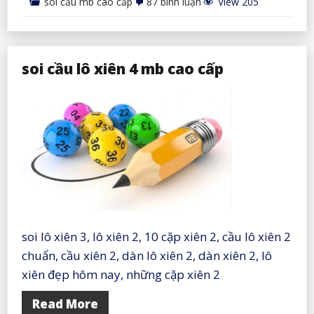
ở
soi cầu mb cao cấp
87 bình luận
View 205
soi
cầu
dàn
đề
10
soi cầu lô xiên 4 mb cao cấp
con
mb
cao
cấp
soi lô xiên 3, lô xiên 2, 10 cặp xiên 2, cầu lô xiên 2
chuẩn, cầu xiên 2, dàn lô xiên 2, dàn xiên 2, lô
xiên đẹp hôm nay, những cặp xiên 2
Read More