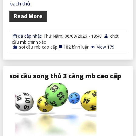
bạch thủ
Read More
đã câp nhật:
Thứ Năm, 06/08/2026 - 19:48
chốt
cầu mb chính xác
ở
soi cầu mb cao cấp
182 bình luận
View 179
soi
cầu
bạch
thủ
lô
soi cầu song thủ 3 càng mb cao cấp
mb
cao
cấp