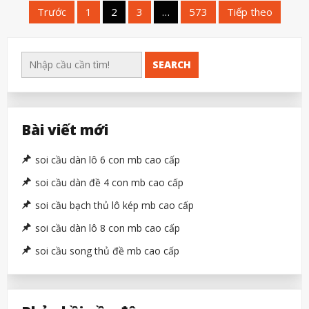
Phân
mb
Trước
1
2
3
…
573
Tiếp theo
cao
trang
cấp
bài
viết
SEARCH
Bài viết mới
soi cầu dàn lô 6 con mb cao cấp
soi cầu dàn đề 4 con mb cao cấp
soi cầu bạch thủ lô kép mb cao cấp
soi cầu dàn lô 8 con mb cao cấp
soi cầu song thủ đề mb cao cấp