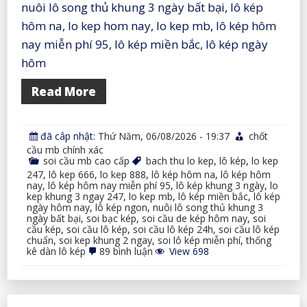
nuôi lô song thủ khung 3 ngày bất bại, lô kép
hôm na, lo kep hom nay, lo kep mb, lô kép hôm
nay miễn phí 95, lô kép miền bắc, lô kép ngày
hôm
Read More
đã câp nhật:
Thứ Năm, 06/08/2026 - 19:37
chốt
cầu mb chính xác
soi cầu mb cao cấp
bach thu lo kep
,
lô kép
,
lo kep
247
,
lô kep 666
,
lo kep 888
,
lô kép hôm na
,
lô kép hôm
nay
,
lô kép hôm nay miễn phí 95
,
lô kép khung 3 ngày
,
lo
kep khung 3 ngay 247
,
lo kep mb
,
lô kép miền bắc
,
lô kép
ngày hôm nay
,
lô kép ngon
,
nuôi lô song thủ khung 3
ngày bất bại
,
soi bạc kép
,
soi cầu de kép hôm nay
,
soi
cầu kép
,
soi cầu lô kép
,
soi cầu lô kép 24h
,
soi cầu lô kép
chuẩn
,
soi kep khung 2 ngay
,
soi lô kép miễn phí
,
thống
ở
kê dàn lô kép
89 bình luận
View 698
soi
cầu
song
thủ
lô