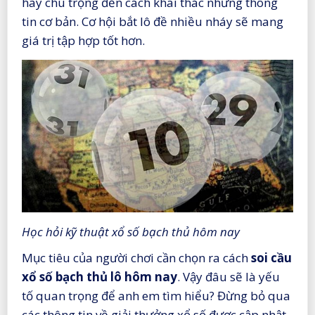
hãy chú trọng đến cách khai thác những thông
tin cơ bản. Cơ hội bắt lô đề nhiều nháy sẽ mang
giá trị tập hợp tốt hơn.
Học hỏi kỹ thuật xổ số bạch thủ hôm nay
Mục tiêu của người chơi cần chọn ra cách
soi cầu
xổ số bạch thủ lô hôm nay
. Vậy đâu sẽ là yếu
tố quan trọng để anh em tìm hiểu? Đừng bỏ qua
các thông tin về giải thưởng xổ số được cập nhật.