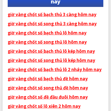
nay
giờ vàng chốt số bạch thủ 3 càng hôm nay
giờ vàng chốt số song thủ 3 càng hôm nay
giờ vàng chốt số bạch thủ lô hôm nay
giờ vàng chốt số song thủ lô hôm nay
giờ vàng chốt số bạch thủ lô kép hôm nay
giờ vàng chốt số song thủ lô kép hôm nay
giờ vàng chốt số bạch thủ lô 2 nháy hôm nay
giờ vàng chốt số bạch thủ đề hôm nay
giờ vàng chốt số song thủ đề hôm nay
giờ vàng chốt số đề đầu đuôi hôm nay
giờ vàng chốt số lô xiên 2 hôm nay