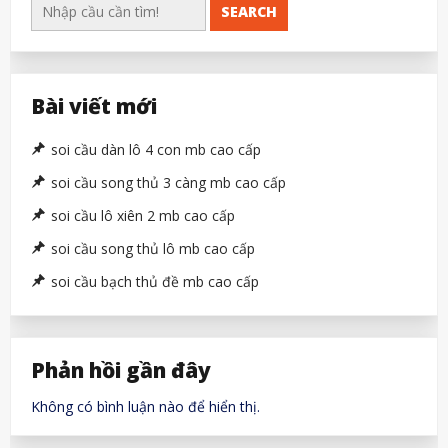
SEARCH
Bài viết mới
soi cầu dàn lô 4 con mb cao cấp
soi cầu song thủ 3 càng mb cao cấp
soi cầu lô xiên 2 mb cao cấp
soi cầu song thủ lô mb cao cấp
soi cầu bạch thủ đề mb cao cấp
Phản hồi gần đây
Không có bình luận nào để hiển thị.