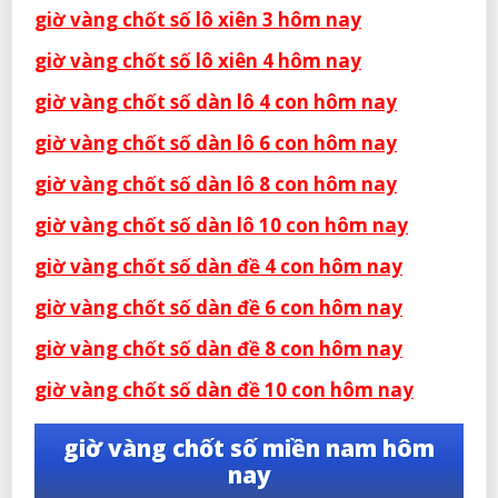
giờ vàng chốt số lô xiên 3 hôm nay
giờ vàng chốt số lô xiên 4 hôm nay
giờ vàng chốt số dàn lô 4 con hôm nay
giờ vàng chốt số dàn lô 6 con hôm nay
giờ vàng chốt số dàn lô 8 con hôm nay
giờ vàng chốt số dàn lô 10 con hôm nay
giờ vàng chốt số dàn đề 4 con hôm nay
giờ vàng chốt số dàn đề 6 con hôm nay
giờ vàng chốt số dàn đề 8 con hôm nay
giờ vàng chốt số dàn đề 10 con hôm nay
giờ vàng chốt số miền nam hôm
nay