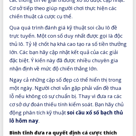
Cơ sở tiếp theo giúp người chơi thực hiện các
chiến thuật cá cược cụ thể.
Qua quá trình đánh giá kỹ thuật soi cầu lô đề
trực tuyến. Một con số duy nhất được gọi là độc
thủ lô. Tỷ lệ chốt hạ khá cao tạo ra số tiền thưởng
lớn. Các bạn hãy cập nhật kết quả của các giải
đặc biệt. Ý kiến này đã được nhiều chuyên gia
nhận định về mức độ chiến thắng lớn.
Ngay cả những cặp số đẹp có thể hiển thị trong
một ngày. Người chơi vẫn gặp phải vấn đề thua
lỗ nếu không có sự chuẩn bị. Thay vì đưa ra các
cơ sở dự đoán thiếu tính kiểm soát. Bạn hãy chủ
động phân tích kỹ thuật
soi cầu xổ số bạch thủ
lô hôm nay
.
Bình tĩnh đưa ra quyết định cá cược thích