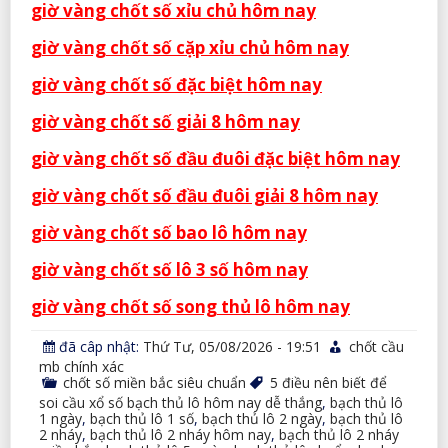
giờ vàng chốt số xỉu chủ hôm nay
giờ vàng chốt số cặp xỉu chủ hôm nay
giờ vàng chốt số đặc biệt hôm nay
giờ vàng chốt số giải 8 hôm nay
giờ vàng chốt số đầu đuôi đặc biệt hôm nay
giờ vàng chốt số đầu đuôi giải 8 hôm nay
giờ vàng chốt số bao lô hôm nay
giờ vàng chốt số lô 3 số hôm nay
giờ vàng chốt số song thủ lô hôm nay
đã câp nhật:
Thứ Tư, 05/08/2026 - 19:51
chốt cầu
mb chính xác
chốt số miền bắc siêu chuẩn
5 điều nên biết để
soi cầu xổ số bạch thủ lô hôm nay dễ thắng
,
bạch thủ lô
1 ngày
,
bạch thủ lô 1 số
,
bạch thủ lô 2 ngày
,
bạch thủ lô
2 nháy
,
bạch thủ lô 2 nháy hôm nay
,
bạch thủ lô 2 nháy