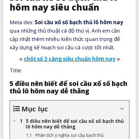
hôm nay siêu chuẩn
Meta des:
Soi cầu xổ số bạch thủ lô hôm nay
qua những thủ thuật cá độ thú vị. Anh em cần
cập nhật thêm nhiều kiến thức quan trọng để
xây dựng kế hoạch soi cầu cá cược tốt nhất.
»
chốt số 3 càng siêu chuẩn hôm nay
«
Title:
5 điều nên biết để soi cầu xổ số bạch
thủ lô hôm nay dễ thắng
Mục lục
5 điều nên biết để soi cầu xổ số bạch thủ
lô hôm nay dễ thắng
Phân tích ý nghĩa soi cầu bạch thủ