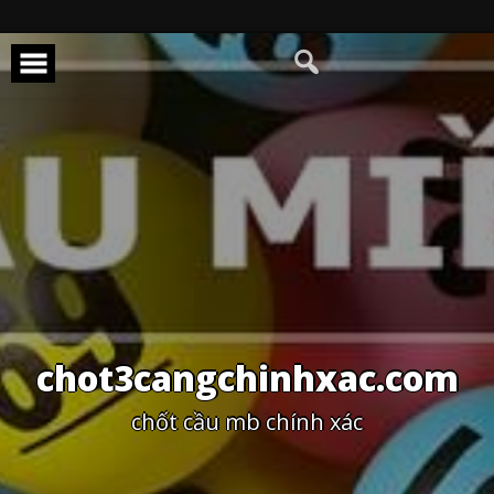
Skip
to
content
chot3cangchinhxac.com
chốt cầu mb chính xác