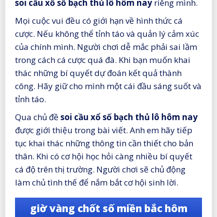
soi cầu xổ số bạch thủ lô hôm nay
riêng mình.
Mọi cuộc vui đều có giới hạn về hình thức cá
cược. Nếu không thể tỉnh táo và quản lý cảm xúc
của chính mình. Người chơi dễ mắc phải sai lầm
trong cách cá cược quá đà. Khi bạn muốn khai
thác những bí quyết dự đoán kết quả thành
công. Hãy giữ cho mình một cái đầu sáng suốt và
tỉnh táo.
Qua chủ đề
soi cầu xổ số bạch thủ lô hôm nay
được giới thiệu trong bài viết. Anh em hãy tiếp
tục khai thác những thông tin cần thiết cho bản
thân. Khi có cơ hội học hỏi càng nhiều bí quyết
cá độ trên thị trường. Người chơi sẽ chủ động
làm chủ tình thế để nắm bắt cơ hội sinh lời.
giờ vàng chốt số miền bắc hôm