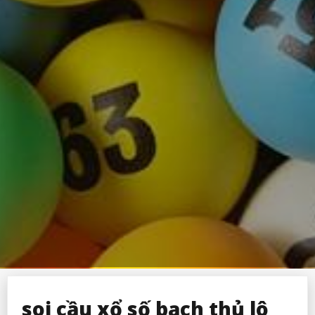
soi cầu xổ số bạch thủ lô