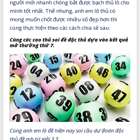
người mới nhanh chóng bắt được bạch thủ lô cho
mình tốt nhất. Thế nhưng, anh em lô thủ có
mong muốn chốt được nhiều số đẹp hơn thì
cùng thực hiện theo các cách chia sẻ sau:
Cùng các cao thủ soi đề độc thủ dựa vào kết quả
mở thưởng thứ 7.
Cùng anh em lô đề hiện nay soi cầu dự đoán độc
thủ đề mb từ giải 3.3