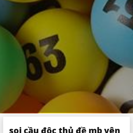
soi cầu độc thủ đề mb yên