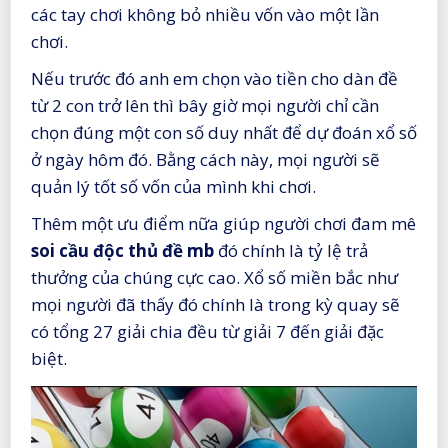
các tay chơi không bỏ nhiều vốn vào một lần
chơi.
Nếu trước đó anh em chọn vào tiền cho dàn đề
từ 2 con trở lên thì bây giờ mọi người chỉ cần
chọn đúng một con số duy nhất để dự đoán xổ số
ở ngày hôm đó. Bằng cách này, mọi người sẽ
quản lý tốt số vốn của mình khi chơi.
Thêm một ưu điểm nữa giúp người chơi đam mê
soi cầu độc thủ đề mb
đó chính là tỷ lệ trả
thưởng của chúng cực cao. Xổ số miền bắc như
mọi người đã thấy đó chính là trong kỳ quay sẽ
có tổng 27 giải chia đều từ giải 7 đến giải đặc
biệt.