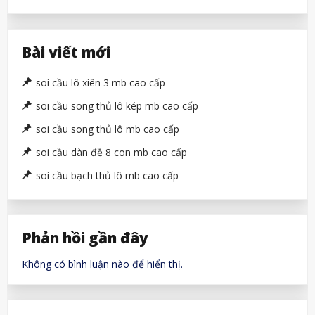
Bài viết mới
soi cầu lô xiên 3 mb cao cấp
soi cầu song thủ lô kép mb cao cấp
soi cầu song thủ lô mb cao cấp
soi cầu dàn đề 8 con mb cao cấp
soi cầu bạch thủ lô mb cao cấp
Phản hồi gần đây
Không có bình luận nào để hiển thị.