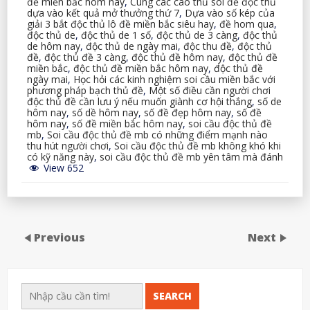
đề miền bắc hôm nay
,
Cùng các cao thủ soi đề độc thủ
dựa vào kết quả mở thưởng thứ 7
,
Dựa vào số kép của
giải 3 bắt độc thủ lô đề miền bắc siêu hay
,
đề hom qua
,
độc thủ de
,
độc thủ de 1 số
,
độc thủ de 3 càng
,
độc thủ
de hôm nay
,
độc thủ de ngày mai
,
độc thu đề
,
độc thủ
đề
,
độc thủ đề 3 càng
,
độc thủ đề hôm nay
,
độc thủ đề
miền bắc
,
độc thủ đề miền bắc hôm nay
,
độc thủ đề
ngày mai
,
Học hỏi các kinh nghiệm soi cầu miền bắc với
phương pháp bạch thủ đề
,
Một số điều cần người chơi
độc thủ đề cần lưu ý nếu muốn giành cơ hội thắng
,
số de
hôm nay
,
số dề hôm nay
,
số đề đẹp hôm nay
,
số đề
hôm nay
,
số đề miền bắc hôm nay
,
soi cầu độc thủ đề
mb
,
Soi cầu độc thủ đề mb có những điểm mạnh nào
thu hút người chơi
,
Soi cầu độc thủ đề mb không khó khi
có kỹ năng này
,
soi cầu độc thủ đề mb yên tâm mà đánh
View 652
Previous
Next
SEARCH