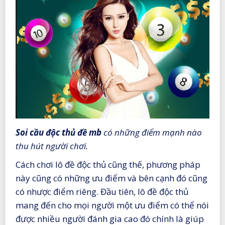
Soi cầu độc thủ đề mb
có những điểm mạnh nào
thu hút người chơi.
Cách chơi lô đề độc thủ cũng thế, phương pháp
này cũng có những ưu điểm và bên cạnh đó cũng
có nhược điểm riêng. Đầu tiên, lô đề độc thủ
mang đến cho mọi người một ưu điểm có thể nói
được nhiều người đánh gia cao đó chính là giúp