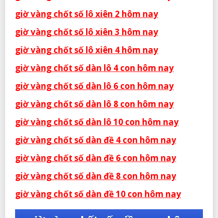
giờ vàng chốt số lô xiên 2 hôm nay
giờ vàng chốt số lô xiên 3 hôm nay
giờ vàng chốt số lô xiên 4 hôm nay
giờ vàng chốt số dàn lô 4 con hôm nay
giờ vàng chốt số dàn lô 6 con hôm nay
giờ vàng chốt số dàn lô 8 con hôm nay
giờ vàng chốt số dàn lô 10 con hôm nay
giờ vàng chốt số dàn đề 4 con hôm nay
giờ vàng chốt số dàn đề 6 con hôm nay
giờ vàng chốt số dàn đề 8 con hôm nay
giờ vàng chốt số dàn đề 10 con hôm nay