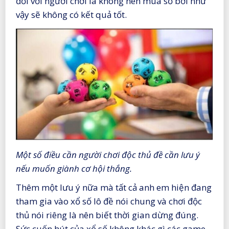
đối với người chơi là không nên mua số bởi như
vậy sẽ không có kết quả tốt.
Một số điều cần người chơi độc thủ đề cần lưu ý
nếu muốn giành cơ hội thắng.
Thêm một lưu ý nữa mà tất cả anh em hiện đang
tham gia vào xổ số lô đề nói chung và chơi độc
thủ nói riêng là nên biết thời gian dừng đúng.
Sức cuốn hút của xổ số không khác gì các game