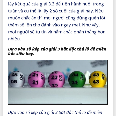
lấy kết quả của giải 3.3 để tiến hành nuôi trong
tuần và cụ thể là lấy 2 số cuối của giải này. Nếu
muốn chắc ăn thì mọi người cũng đừng quên lót
thêm số lộn cho đánh vào ngay mai. Như vậy,
mọi người sẽ tự tin và nắm chắc phần thắng hơn
nhiều.
Dựa vào số kép của giải 3 bắt độc thủ lô đề miền
bắc siêu hay.
Dựa vào số kép của giải 3 bắt độc thủ lô đề miền