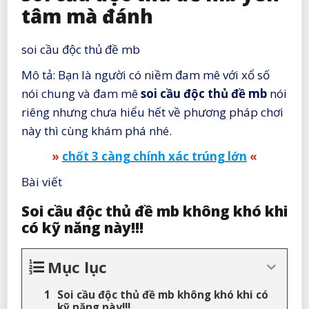
tâm mà đánh
soi cầu độc thủ đề mb
Mô tả: Bạn là người có niềm đam mê với xổ số
nói chung và đam mê
soi cầu độc thủ đề mb
nói
riêng nhưng chưa hiểu hết về phương pháp chơi
này thì cùng khám phá nhé.
»
chốt 3 càng chính xác trúng lớn
«
Bài viết
Soi cầu độc thủ đề mb không khó khi
có kỹ năng này!!!
Mục lục
Soi cầu độc thủ đề mb không khó khi có
kỹ năng này!!!