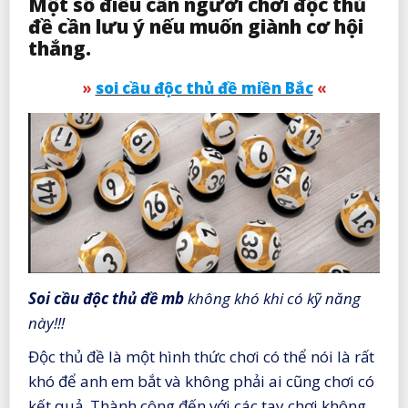
Một số điều cần người chơi độc thủ
đề cần lưu ý nếu muốn giành cơ hội
thắng.
»
soi cầu độc thủ đề miền Bắc
«
Soi cầu độc thủ đề mb
không khó khi có kỹ năng
này!!!
Độc thủ đề là một hình thức chơi có thể nói là rất
khó để anh em bắt và không phải ai cũng chơi có
kết quả. Thành công đến với các tay chơi không