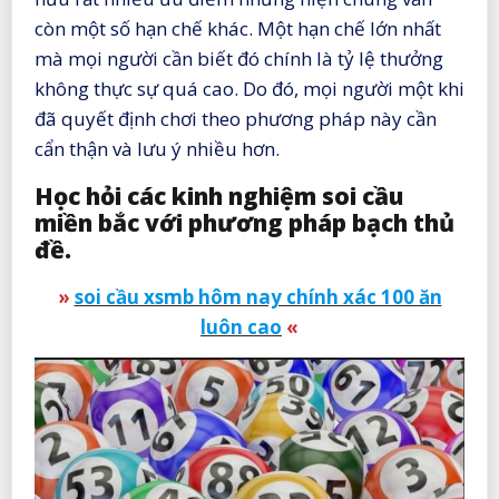
còn một số hạn chế khác. Một hạn chế lớn nhất
mà mọi người cần biết đó chính là tỷ lệ thưởng
không thực sự quá cao. Do đó, mọi người một khi
đã quyết định chơi theo phương pháp này cần
cẩn thận và lưu ý nhiều hơn.
Học hỏi các kinh nghiệm soi cầu
miền bắc với phương pháp bạch thủ
đề.
»
soi cầu xsmb hôm nay chính xác 100 ăn
luôn cao
«