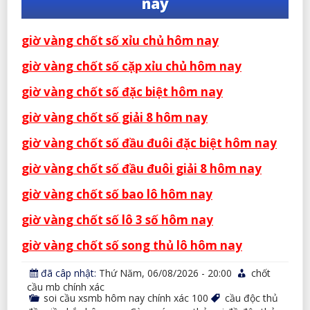
nay
giờ vàng chốt số xỉu chủ hôm nay
giờ vàng chốt số cặp xỉu chủ hôm nay
giờ vàng chốt số đặc biệt hôm nay
giờ vàng chốt số giải 8 hôm nay
giờ vàng chốt số đầu đuôi đặc biệt hôm nay
giờ vàng chốt số đầu đuôi giải 8 hôm nay
giờ vàng chốt số bao lô hôm nay
giờ vàng chốt số lô 3 số hôm nay
giờ vàng chốt số song thủ lô hôm nay
đã câp nhật:
Thứ Năm, 06/08/2026 - 20:00
chốt
cầu mb chính xác
soi cầu xsmb hôm nay chính xác 100
cầu độc thủ