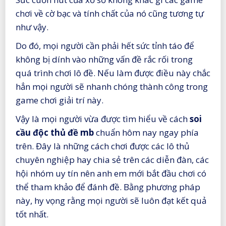
chơi về cờ bạc và tính chất của nó cũng tương tự
như vậy.
Do đó, mọi người cần phải hết sức tỉnh táo để
không bị dính vào những vấn đề rắc rối trong
quá trình chơi lô đề. Nếu làm được điều này chắc
hẳn mọi người sẽ nhanh chóng thành công trong
game chơi giải trí này.
Vậy là mọi người vừa được tìm hiểu về cách
soi
cầu độc thủ đề mb
chuẩn hôm nay ngay phía
trên. Đây là những cách chơi được các lô thủ
chuyên nghiệp hay chia sẻ trên các diễn đàn, các
hội nhóm uy tín nên anh em mới bắt đầu chơi có
thể tham khảo để đánh đề. Bằng phương pháp
này, hy vọng rằng mọi người sẽ luôn đạt kết quả
tốt nhất.