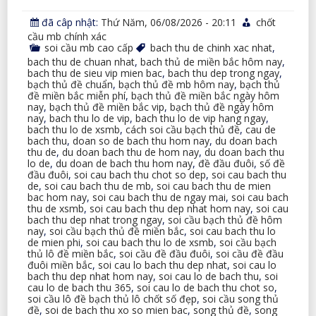
đã câp nhật:
Thứ Năm, 06/08/2026 - 20:11
chốt
cầu mb chính xác
soi cầu mb cao cấp
bach thu de chinh xac nhat
,
bach thu de chuan nhat
,
bach thủ de miền bắc hôm nay
,
bach thu de sieu vip mien bac
,
bach thu dep trong ngay
,
bạch thủ đề chuẩn
,
bạch thủ đề mb hôm nay
,
bạch thủ
đề miền bắc miễn phí
,
bạch thủ đề miền bắc ngày hôm
nay
,
bạch thủ đề miền bắc vip
,
bạch thủ đề ngày hôm
nay
,
bach thu lo de vip
,
bach thu lo de vip hang ngay
,
bach thu lo de xsmb
,
cách soi cầu bạch thủ đề
,
cau de
bach thu
,
doan so de bach thu hom nay
,
du doan bach
thu de
,
du doan bach thu de hom nay
,
du doan bach thu
lo de
,
du doan de bach thu hom nay
,
đề đầu đuôi
,
số đề
đầu đuôi
,
soi cau bach thu chot so dep
,
soi cau bach thu
de
,
soi cau bach thu de mb
,
soi cau bach thu de mien
bac hom nay
,
soi cau bach thu de ngay mai
,
soi cau bach
thu de xsmb
,
soi cau bach thu dep nhat hom nay
,
soi cau
bach thu dep nhat trong ngay
,
soi cầu bạch thủ đề hôm
nay
,
soi cầu bạch thủ đề miền bắc
,
soi cau bach thu lo
de mien phi
,
soi cau bach thu lo de xsmb
,
soi cầu bạch
thủ lô đề miền bắc
,
soi cầu đề đầu đuôi
,
soi cầu đề đầu
đuôi miền bắc
,
soi cau lo bach thu dep nhat
,
soi cau lo
bach thu dep nhat hom nay
,
soi cau lo de bach thu
,
soi
cau lo de bach thu 365
,
soi cau lo de bach thu chot so
,
soi cầu lô đề bạch thủ lô chốt số đẹp
,
soi cầu song thủ
đề
,
soi de bach thu xo so mien bac
,
song thủ đề
,
song