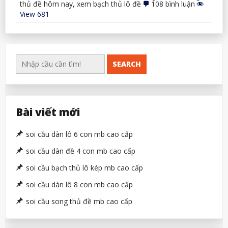
ở
thủ đề hôm nay
,
xem bạch thủ lô đề
108 bình luận
soi
View 681
cầu
song
thủ
đề
mb
cao
SEARCH
cấp
Bài viết mới
soi cầu dàn lô 6 con mb cao cấp
soi cầu dàn đề 4 con mb cao cấp
soi cầu bạch thủ lô kép mb cao cấp
soi cầu dàn lô 8 con mb cao cấp
soi cầu song thủ đề mb cao cấp