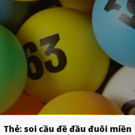
Thẻ:
soi cầu đề đầu đuôi miền