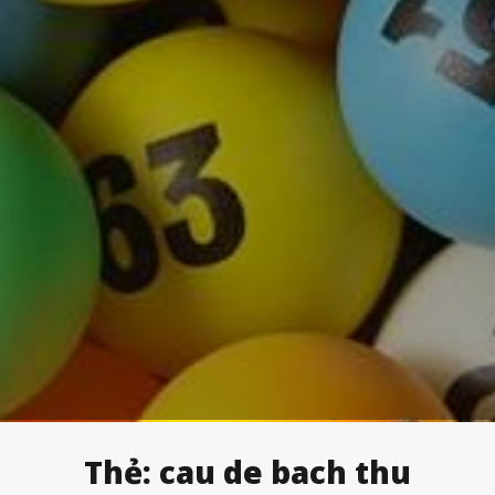
Thẻ:
cau de bach thu