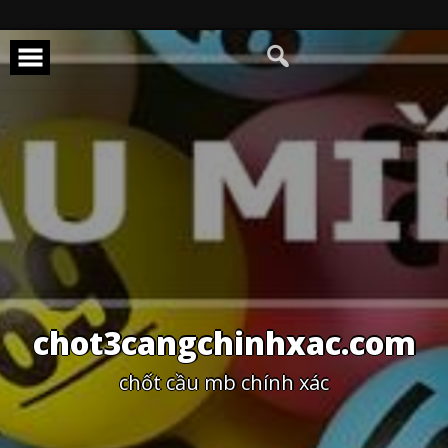
Skip
to
content
chot3cangchinhxac.com
chốt cầu mb chính xác