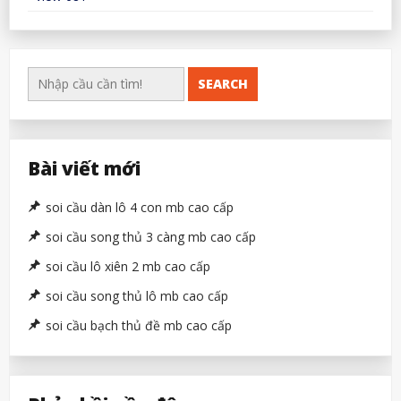
cầu
song
thủ
đề
mb
cao
SEARCH
cấp
Bài viết mới
soi cầu dàn lô 4 con mb cao cấp
soi cầu song thủ 3 càng mb cao cấp
soi cầu lô xiên 2 mb cao cấp
soi cầu song thủ lô mb cao cấp
soi cầu bạch thủ đề mb cao cấp