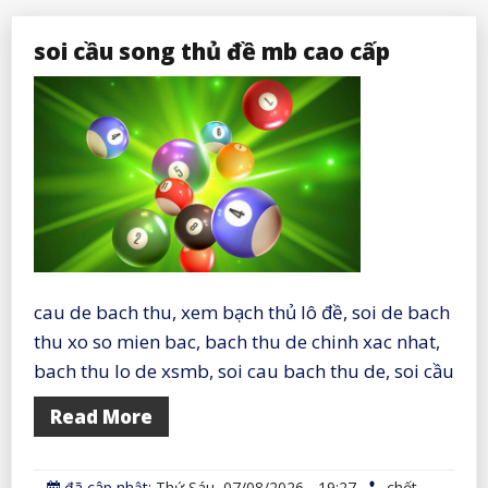
soi cầu song thủ đề mb cao cấp
cau de bach thu, xem bạch thủ lô đề, soi de bach
thu xo so mien bac, bach thu de chinh xac nhat,
bach thu lo de xsmb, soi cau bach thu de, soi cầu
Read More
đã câp nhật:
Thứ Sáu, 07/08/2026 - 19:27
chốt