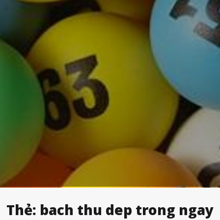
Thẻ:
bach thu dep trong ngay