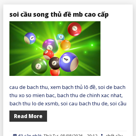
soi cầu song thủ đề mb cao cấp
cau de bach thu, xem bạch thủ lô đề, soi de bach
thu xo so mien bac, bach thu de chinh xac nhat,
bach thu lo de xsmb, soi cau bach thu de, soi cầu
Read More
đã câp nhật:
Thứ Tư, 05/08/2026 - 20:12
chốt cầu