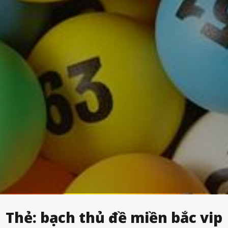
Thẻ:
bạch thủ đề miền bắc vip