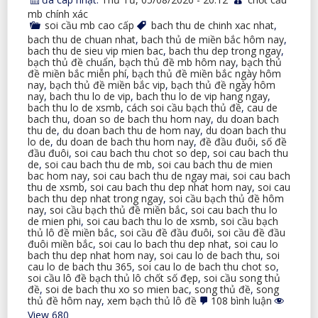
mb chính xác
soi cầu mb cao cấp
bach thu de chinh xac nhat
,
bach thu de chuan nhat
,
bach thủ de miền bắc hôm nay
,
bach thu de sieu vip mien bac
,
bach thu dep trong ngay
,
bạch thủ đề chuẩn
,
bạch thủ đề mb hôm nay
,
bạch thủ
đề miền bắc miễn phí
,
bạch thủ đề miền bắc ngày hôm
nay
,
bạch thủ đề miền bắc vip
,
bạch thủ đề ngày hôm
nay
,
bach thu lo de vip
,
bach thu lo de vip hang ngay
,
bach thu lo de xsmb
,
cách soi cầu bạch thủ đề
,
cau de
bach thu
,
doan so de bach thu hom nay
,
du doan bach
thu de
,
du doan bach thu de hom nay
,
du doan bach thu
lo de
,
du doan de bach thu hom nay
,
đề đầu đuôi
,
số đề
đầu đuôi
,
soi cau bach thu chot so dep
,
soi cau bach thu
de
,
soi cau bach thu de mb
,
soi cau bach thu de mien
bac hom nay
,
soi cau bach thu de ngay mai
,
soi cau bach
thu de xsmb
,
soi cau bach thu dep nhat hom nay
,
soi cau
bach thu dep nhat trong ngay
,
soi cầu bạch thủ đề hôm
nay
,
soi cầu bạch thủ đề miền bắc
,
soi cau bach thu lo
de mien phi
,
soi cau bach thu lo de xsmb
,
soi cầu bạch
thủ lô đề miền bắc
,
soi cầu đề đầu đuôi
,
soi cầu đề đầu
đuôi miền bắc
,
soi cau lo bach thu dep nhat
,
soi cau lo
bach thu dep nhat hom nay
,
soi cau lo de bach thu
,
soi
cau lo de bach thu 365
,
soi cau lo de bach thu chot so
,
soi cầu lô đề bạch thủ lô chốt số đẹp
,
soi cầu song thủ
đề
,
soi de bach thu xo so mien bac
,
song thủ đề
,
song
ở
thủ đề hôm nay
,
xem bạch thủ lô đề
108 bình luận
soi
View 680