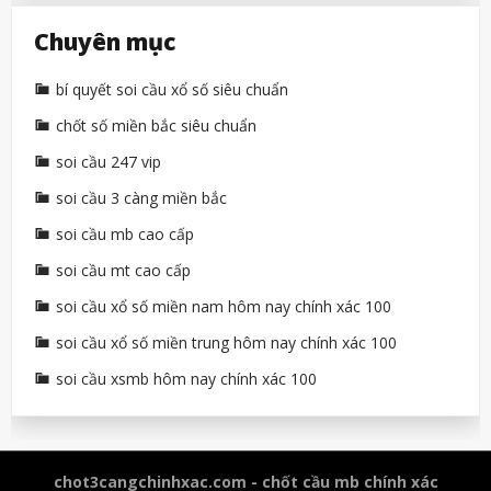
Chuyên mục
bí quyết soi cầu xổ số siêu chuẩn
chốt số miền bắc siêu chuẩn
soi cầu 247 vip
soi cầu 3 càng miền bắc
soi cầu mb cao cấp
soi cầu mt cao cấp
soi cầu xổ số miền nam hôm nay chính xác 100
soi cầu xổ số miền trung hôm nay chính xác 100
soi cầu xsmb hôm nay chính xác 100
chot3cangchinhxac.com - chốt cầu mb chính xác