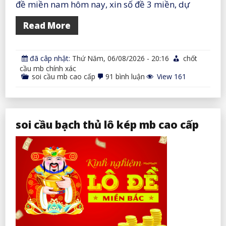
đề miền nam hôm nay, xin số đề 3 miền, dự
Read More
đã câp nhật:
Thứ Năm, 06/08/2026 - 20:16
chốt
cầu mb chính xác
ở
soi cầu mb cao cấp
91 bình luận
View 161
soi
cầu
dàn
đề
4
soi cầu bạch thủ lô kép mb cao cấp
con
mb
cao
cấp