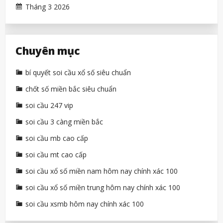
Tháng 3 2026
Chuyên mục
bí quyết soi cầu xổ số siêu chuẩn
chốt số miền bắc siêu chuẩn
soi cầu 247 vip
soi cầu 3 càng miền bắc
soi cầu mb cao cấp
soi cầu mt cao cấp
soi cầu xổ số miền nam hôm nay chính xác 100
soi cầu xổ số miền trung hôm nay chính xác 100
soi cầu xsmb hôm nay chính xác 100