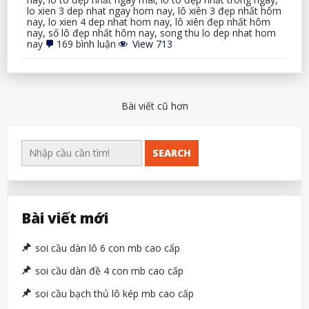
lo xien 3 dep nhat ngay hom nay
,
lô xiên 3 đẹp nhất hôm
nay
,
lo xien 4 dep nhat hom nay
,
lô xiên đẹp nhất hôm
nay
,
số lô đẹp nhất hôm nay
,
song thu lo dep nhat hom
ở
nay
169 bình luận
View 713
soi
cầu
song
thủ
lô
Điều
Bài viết cũ hơn
mb
cao
hướng
cấp
bài
SEARCH
viết
Bài viết mới
soi cầu dàn lô 6 con mb cao cấp
soi cầu dàn đề 4 con mb cao cấp
soi cầu bạch thủ lô kép mb cao cấp