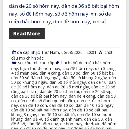
dàn de 20 số hôm nay, dàn de 36 số bất bại hôm
nay, số đề hôm nay, số dề hôm nay, xin số de
miền bắc hôm nay, dàn đề hôm nay, xin số
Read More
đã câp nhật:
Thứ Năm, 06/08/2026 - 20:01
chốt
cầu mb chính xác
soi cầu mb cao cấp
bach thủ de miền bắc hôm
nay
,
bạch thủ đề hôm nay
,
cầu đề hôm nay
,
dàn 3 càng
4 số miền bắc
,
dàn 4 càng
,
dàn 50 số
,
dàn 50 số bất bại
,
dàn 50 số đánh hàng ngày
,
dàn 50 số khung 2 ngày
,
dàn
50 số khung 3 ngày
,
dàn 50 số mỗi ngày
,
dan de 10
,
dàn
de 20 số hôm nay
,
dàn de 20 số mỗi ngày
,
dàn de 20 số
rồng bạch kim
,
dàn de 20 số thần tài
,
dàn de 20 số vip
,
dàn de 36 số bất bại hôm nay
,
dàn de 4 càng
,
dàn de 50
co
,
dàn de 64 số đánh quanh năm
,
dan de10 so hom
nay
,
dàn đề 10 con
,
dan đề 10 số
,
dàn đề 10 số 3 ngày
,
dàn đề 10 số bất bại hôm nay
,
dàn đề 10 số bất bại
khung 3 ngày
,
dàn đề 10 số bất tử
,
dan đe 10 so nuoi
khung
,
dàn đề 40 số đánh quanh năm
,
dan đề 50
,
dàn
đề 6 số
,
dàn đề hôm nay
,
de hôm nay
,
dự đoán đề hôm
nay
,
dự đoán số đề hôm nay
,
dự đoán số đề hôm nay