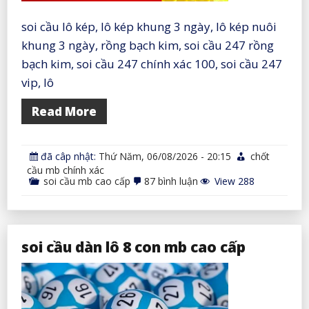
soi cầu lô kép, lô kép khung 3 ngày, lô kép nuôi
khung 3 ngày, rồng bạch kim, soi cầu 247 rồng
bạch kim, soi cầu 247 chính xác 100, soi cầu 247
vip, lô
Read More
đã câp nhật:
Thứ Năm, 06/08/2026 - 20:15
chốt
cầu mb chính xác
ở
soi cầu mb cao cấp
87 bình luận
View 288
soi
cầu
bạch
thủ
lô
soi cầu dàn lô 8 con mb cao cấp
kép
mb
cao
cấp