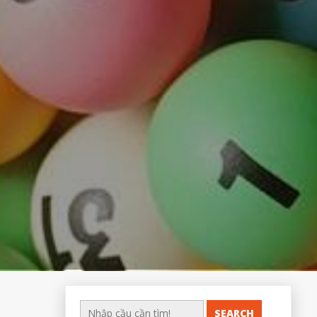
SEARCH