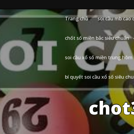
Skip
to
content
Trang chủ
soi cầu mb cao 
chốt số miền bắc siêu chuẩn
soi cầu xổ số miền trung hôm 
bí quyết soi cầu xổ số siêu ch
chot