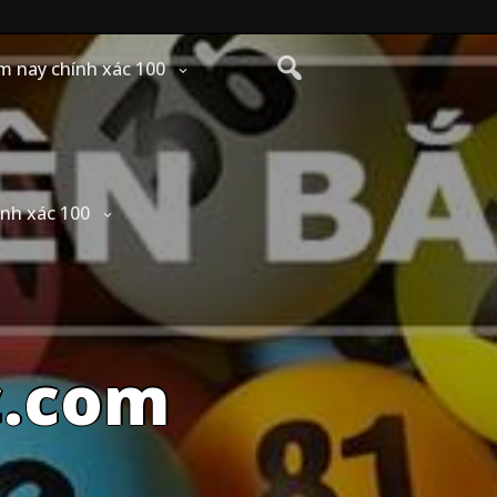
m nay chính xác 100
ính xác 100
c.com