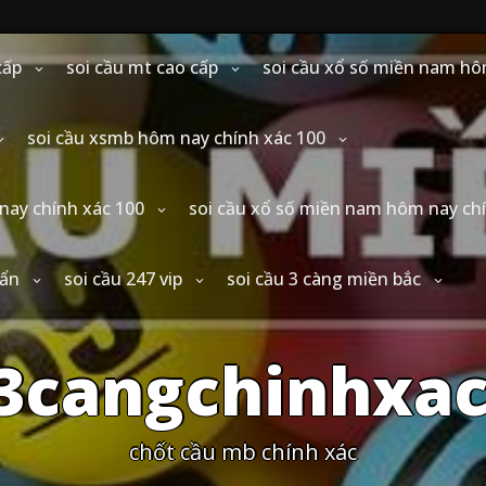
cấp
soi cầu mt cao cấp
soi cầu xổ số miền nam hô
soi cầu xsmb hôm nay chính xác 100
nay chính xác 100
soi cầu xổ số miền nam hôm nay ch
uẩn
soi cầu 247 vip
soi cầu 3 càng miền bắc
3cangchinhxa
chốt cầu mb chính xác