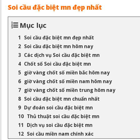
Soi cầu đặc biệt mn đẹp nhất
Mục lục
Soi cầu đặc biệt mn đẹp nhất
Soi cầu đặc biệt mn hôm nay
Các dịch vụ Soi cầu đặc biệt mn
Chốt số Soi cầu đặc biệt mn
giờ vàng chốt số miền bắc hôm nay
giờ vàng chốt số miền nam hôm nay
giờ vàng chốt số miền trung hôm nay
Soi cầu đặc biệt mn chuẩn nhất
Dự đoán soi cầu đặc biệt mn
Thủ thuật soi cầu đặc biệt mn
Dịch vụ soi cầu đặc biệt mn
Soi cầu miền nam chính xác