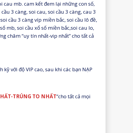
oi cau mb. cam kết đem lại những con số,
 cầu 3 càng, soi cau, soi cầu 3 càng, cau 3
, soi cầu 3 càng víp miền bắc, soi cầu lô đề,
số mb, soi cầu xổ số miền bắc,soi cau lo,
ơng châm “uy tín nhất-vip nhất” cho tất cả
h kỹ với độ VIP cao, sau khi các bạn NẠP
NHẤT-TRÚNG TO NHẤT
”cho tất cả mọi