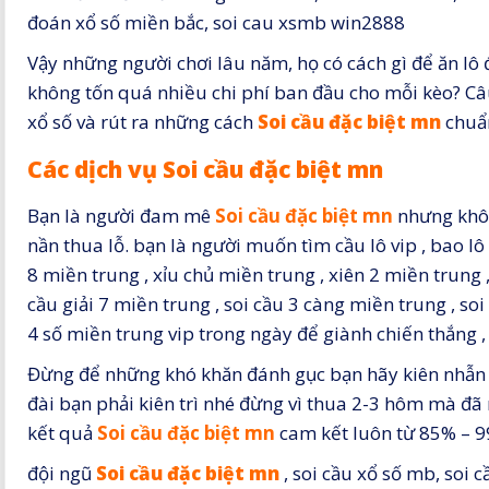
đoán xổ số miền bắc, soi cau xsmb win2888
Vậy những người chơi lâu năm, họ có cách gì để ăn lô 
không tốn quá nhiều chi phí ban đầu cho mỗi kèo? Câu 
xổ số và rút ra những cách
Soi cầu đặc biệt mn
chuẩ
Các dịch vụ
Soi cầu đặc biệt mn
Bạn là người đam mê
Soi cầu đặc biệt mn
nhưng không
nần thua lỗ. bạn là người muốn tìm cầu lô vip , bao lô 
8 miền trung , xỉu chủ miền trung , xiên 2 miền trung ,
cầu giải 7 miền trung , soi cầu 3 càng miền trung , soi
4 số miền trung vip trong ngày để giành chiến thắng 
Đừng để những khó khăn đánh gục bạn hãy kiên nhẫn 
đài bạn phải kiên trì nhé đừng vì thua 2-3 hôm mà đã
kết quả
Soi cầu đặc biệt mn
cam kết luôn từ 85% – 99
đội ngũ
Soi cầu đặc biệt mn
, soi cầu xổ số mb, soi 