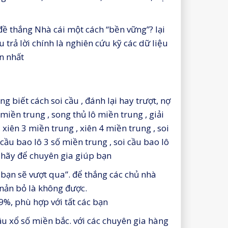
đề thắng Nhà cái một cách “bền vững”? lại
trả lời chính là nghiên cứu kỹ các dữ liệu
n nhất
 biết cách soi cầu , đánh lại hay trượt, nợ
miền trung , song thủ lô miền trung , giải
 xiên 3 miền trung , xiên 4 miền trung , soi
 cầu bao lô 3 số miền trung , soi cầu bao lô
, hãy để chuyên gia giúp bạn
bạn sẽ vượt qua”. để thắng các chủ nhà
 nản bỏ là không được.
%, phù hợp với tất các bạn
cầu xổ số miền bắc. với các chuyên gia hàng