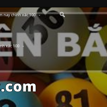
m nay chính xác 100
ính xác 100
c.com