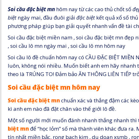
Soi cầu đặc biệt mn
hôm nay từ các cao thủ chốt số
đẹ
biệt
ngày mai, đầu đuôi giải
đặc biệt
kết quả xổ số thủ
phương pháp giúp bạn giải quyết nhanh vấn đề tài c
Soi cầu đặc biệt miền nam , soi cầu đặc biệt mn đẹp n
, soi cầu lô mn ngày mai ,
soi cầu lô mn hôm nay
Soi cầu lô đề chuẩn hôm nay có CẦU ĐẶC BIỆT MIỀN N
luôn, không nói nhiều. Muốn biết anh em hãy nhanh ta
theo là TRÚNG TO! Đảm bảo ĂN THÔNG LIÊN TIẾP trở l
Soi cầu đặc biệt mn hôm nay
Soi cầu đặc biệt mn
chuẩn xác và thắng đậm các kèo 
kì anh em nào đã đặt chân vào thế giới lô đề.
Một số người mới muốn đánh nhanh thắng nhanh thì 
biệt mn
để “học lỏm” số mà thành viên khác đưa ra. 
tín nhất miền bắc. rong bach kim , du doan xsmb , ro