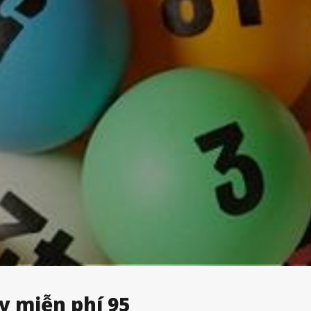
y miễn phí 95