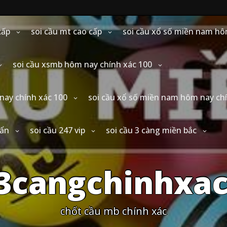
cấp
soi cầu mt cao cấp
soi cầu xổ số miền nam hô
soi cầu xsmb hôm nay chính xác 100
nay chính xác 100
soi cầu xổ số miền nam hôm nay ch
uẩn
soi cầu 247 vip
soi cầu 3 càng miền bắc
3cangchinhxa
chốt cầu mb chính xác