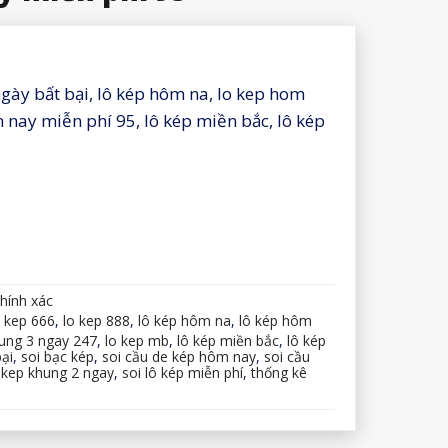
ngày bất bại, lô kép hôm na, lo kep hom
 nay miễn phí 95, lô kép miền bắc, lô kép
hính xác
ô kep 666
,
lo kep 888
,
lô kép hôm na
,
lô kép hôm
hung 3 ngay 247
,
lo kep mb
,
lô kép miền bắc
,
lô kép
ại
,
soi bạc kép
,
soi cầu de kép hôm nay
,
soi cầu
 kep khung 2 ngay
,
soi lô kép miễn phí
,
thống kê