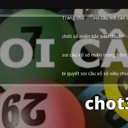
Skip
to
content
Trang chủ
soi cầu mb cao 
chốt số miền bắc siêu chuẩn
soi cầu xổ số miền trung hôm 
bí quyết soi cầu xổ số siêu ch
chot