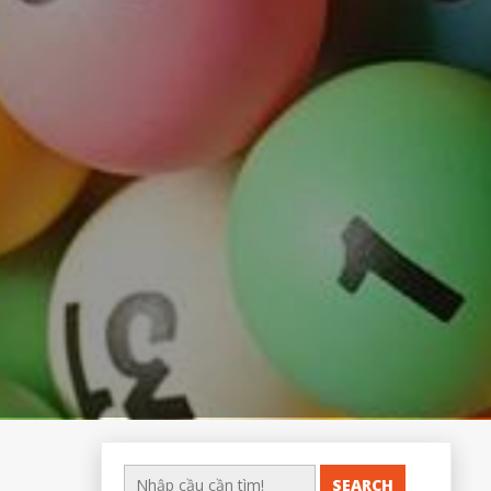
SEARCH