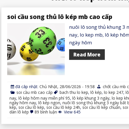
soi cầu song thủ lô kép mb cao cấp
nuôi lô song thủ khung 3 
nay, lo kep mb, lô kép hôm
ngày hôm
Read More
đã câp nhật:
Chủ Nhật, 28/06/2026 - 19:58
chốt cầu mb c
soi cầu mb cao cấp
bach thu lo kep
,
lô kép
,
lo kep 247
,
l
nay
,
lô kép hôm nay miễn phí 95
,
lô kép khung 3 ngày
,
lo kep k
ngày hôm nay
,
lô kép ngon
,
nuôi lô song thủ khung 3 ngày bất b
kép
,
soi cầu lô kép
,
soi cầu lô kép 24h
,
soi cầu lô kép chuẩn
,
soi
ở
dàn lô kép
89 bình luận
View 645
soi
cầu
song