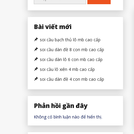
Bài viết mới
soi cầu bạch thủ lô mb cao cấp
soi cầu dàn đề 8 con mb cao cấp
soi cầu dàn lô 6 con mb cao cấp
soi cầu lô xiên 4 mb cao cấp
soi cầu dàn đề 4 con mb cao cấp
Phản hồi gần đây
Không có bình luận nào để hiển thị.