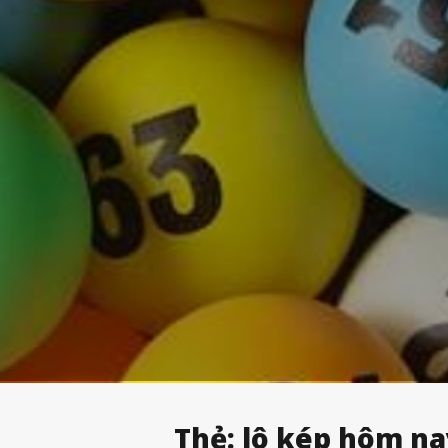
Thẻ:
lô kép hôm na