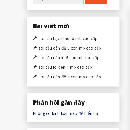
Bài viết mới
soi cầu bạch thủ lô mb cao cấp
soi cầu dàn đề 8 con mb cao cấp
soi cầu dàn lô 6 con mb cao cấp
soi cầu lô xiên 4 mb cao cấp
soi cầu dàn đề 4 con mb cao cấp
Phản hồi gần đây
Không có bình luận nào để hiển thị.