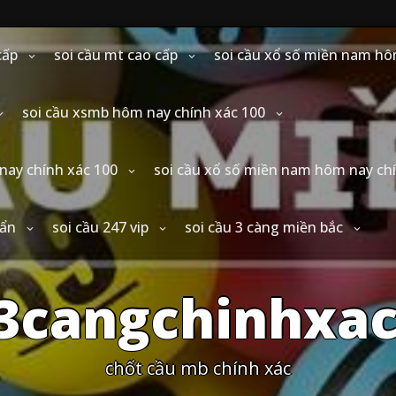
cấp
soi cầu mt cao cấp
soi cầu xổ số miền nam hô
soi cầu xsmb hôm nay chính xác 100
nay chính xác 100
soi cầu xổ số miền nam hôm nay ch
uẩn
soi cầu 247 vip
soi cầu 3 càng miền bắc
3cangchinhxa
chốt cầu mb chính xác