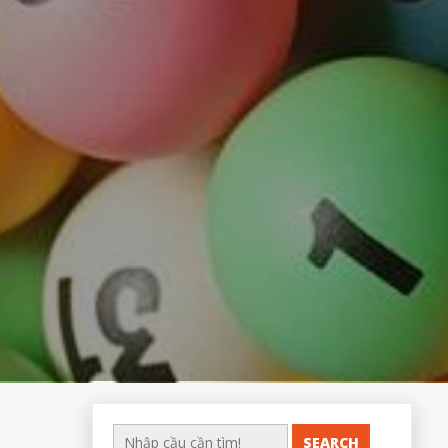
SEARCH