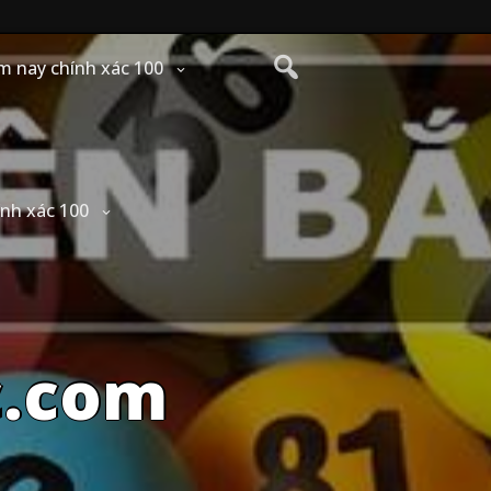
m nay chính xác 100
ính xác 100
c.com