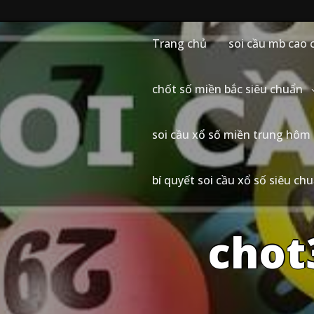
Skip
to
content
Trang chủ
soi cầu mb cao 
chốt số miền bắc siêu chuẩn
soi cầu xổ số miền trung hôm 
bí quyết soi cầu xổ số siêu ch
chot