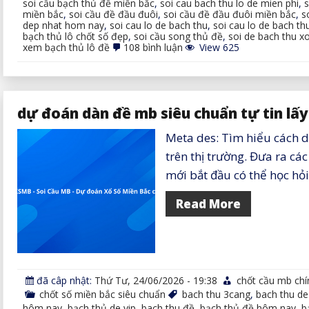
soi cầu bạch thủ đề miền bắc
,
soi cau bach thu lo de mien phi
,
s
miền bắc
,
soi cầu đề đầu đuôi
,
soi cầu đề đầu đuôi miền bắc
,
s
dep nhat hom nay
,
soi cau lo de bach thu
,
soi cau lo de bach th
bạch thủ lô chốt số đẹp
,
soi cầu song thủ đề
,
soi de bach thu x
ở
xem bạch thủ lô đề
108 bình luận
View 625
soi
cầu
song
thủ
đề
dự đoán dàn đề mb siêu chuẩn tự tin lấy
mb
cao
cấp
Meta des: Tìm hiểu cách 
trên thị trường. Đưa ra c
mới bắt đầu có thể học hỏi
Read More
đã câp nhật:
Thứ Tư, 24/06/2026 - 19:38
chốt cầu mb chí
chốt số miền bắc siêu chuẩn
bach thu 3cang
,
bach thu d
hôm nay
,
bạch thủ de vip
,
bach thu đề
,
bạch thủ đề hôm nay
,
b