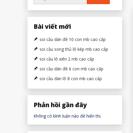
Bài viết mới
soi cầu dàn đề 10 con mb cao cấp
soi cầu song thủ lô kép mb cao cấp
soi cầu lô xiên 2 mb cao cấp
soi cầu dàn đề 6 con mb cao cấp
soi cầu dàn lô 8 con mb cao cấp
Phản hồi gần đây
Không có bình luận nào để hiển thị.