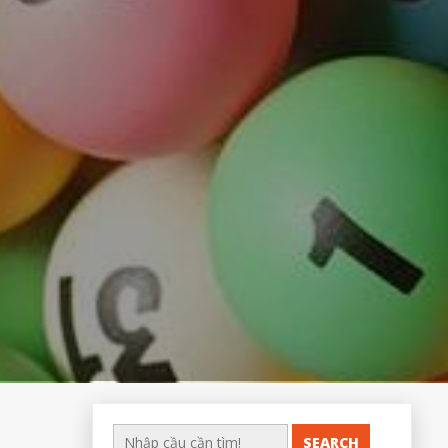
SEARCH