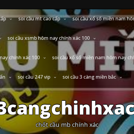
cấp
soi cầu mt cao cấp
soi cầu xổ số miền nam hô
soi cầu xsmb hôm nay chính xác 100
nay chính xác 100
soi cầu xổ số miền nam hôm nay ch
uẩn
soi cầu 247 vip
soi cầu 3 càng miền bắc
3cangchinhxa
chốt cầu mb chính xác