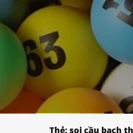
Thẻ:
soi cầu bạch t