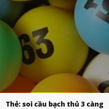
Thẻ:
soi cầu bạch thủ 3 càng