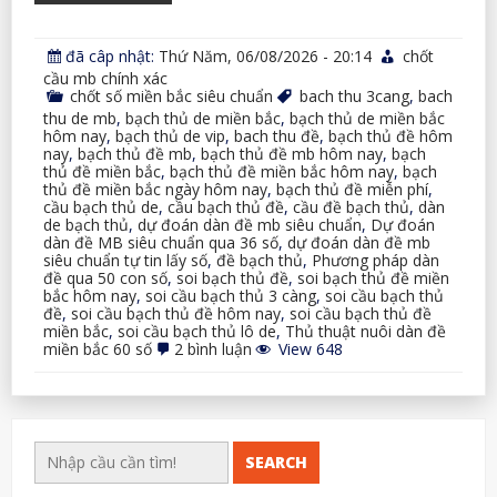
đã câp nhật:
Thứ Năm, 06/08/2026 - 20:14
chốt
cầu mb chính xác
chốt số miền bắc siêu chuẩn
bach thu 3cang
,
bach
thu de mb
,
bạch thủ de miền bắc
,
bạch thủ de miền bắc
hôm nay
,
bạch thủ de vip
,
bach thu đề
,
bạch thủ đề hôm
nay
,
bạch thủ đề mb
,
bạch thủ đề mb hôm nay
,
bạch
thủ đề miền bắc
,
bạch thủ đề miền bắc hôm nay
,
bạch
thủ đề miền bắc ngày hôm nay
,
bạch thủ đề miễn phí
,
cầu bạch thủ de
,
cầu bạch thủ đề
,
cầu đề bạch thủ
,
dàn
de bạch thủ
,
dự đoán dàn đề mb siêu chuẩn
,
Dự đoán
dàn đề MB siêu chuẩn qua 36 số
,
dự đoán dàn đề mb
siêu chuẩn tự tin lấy số
,
đề bạch thủ
,
Phương pháp dàn
đề qua 50 con số
,
soi bạch thủ đề
,
soi bạch thủ đề miền
bắc hôm nay
,
soi cầu bạch thủ 3 càng
,
soi cầu bạch thủ
đề
,
soi cầu bạch thủ đề hôm nay
,
soi cầu bạch thủ đề
miền bắc
,
soi cầu bạch thủ lô de
,
Thủ thuật nuôi dàn đề
ở
miền bắc 60 số
2 bình luận
View 648
dự
đoán
dàn
đề
mb
siêu
SEARCH
chuẩn
tự