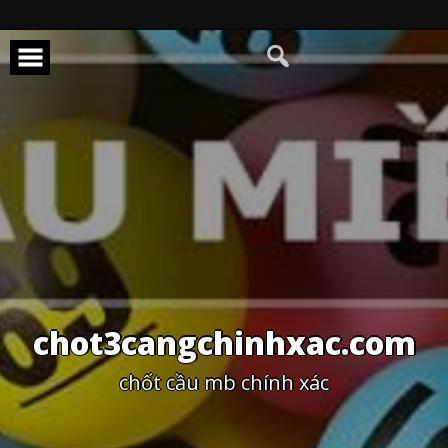
Skip
to
content
chot3cangchinhxac.com
chốt cầu mb chính xác