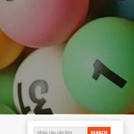
SEARCH