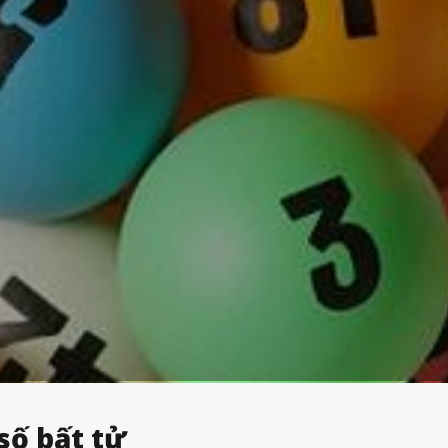
số bất tử