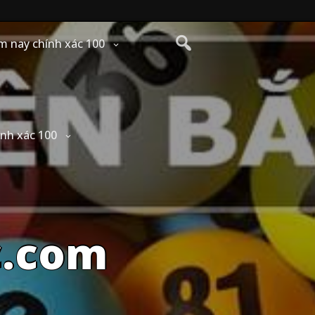
m nay chính xác 100
ính xác 100
c.com