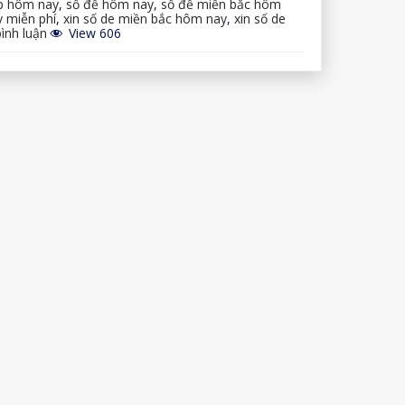
p hôm nay
,
số đề hôm nay
,
số đề miền bắc hôm
y miễn phí
,
xin số de miền bắc hôm nay
,
xin số de
ở
ình luận
View 606
soi
cầu
dàn
đề
8
con
mb
cao
cấp