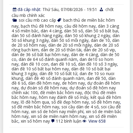
đã câp nhật:
Thứ Sáu, 07/08/2026 - 19:51
chốt
cầu mb chính xác
soi cầu mb cao cấp
bach thủ de miền bắc hôm
nay
,
bạch thủ đề hôm nay
,
cầu đề hôm nay
,
dàn 3 càng
4 số miền bắc
,
dàn 4 càng
,
dàn 50 số
,
dàn 50 số bất bại
,
dàn 50 số đánh hàng ngày
,
dàn 50 số khung 2 ngày
,
dàn
50 số khung 3 ngày
,
dàn 50 số mỗi ngày
,
dan de 10
,
dàn
de 20 số hôm nay
,
dàn de 20 số mỗi ngày
,
dàn de 20 số
rồng bạch kim
,
dàn de 20 số thần tài
,
dàn de 20 số vip
,
dàn de 36 số bất bại hôm nay
,
dàn de 4 càng
,
dàn de 50
co
,
dàn de 64 số đánh quanh năm
,
dan de10 so hom
nay
,
dàn đề 10 con
,
dan đề 10 số
,
dàn đề 10 số 3 ngày
,
dàn đề 10 số bất bại hôm nay
,
dàn đề 10 số bất bại
khung 3 ngày
,
dàn đề 10 số bất tử
,
dan đe 10 so nuoi
khung
,
dàn đề 40 số đánh quanh năm
,
dan đề 50
,
dàn
đề 6 số
,
dàn đề hôm nay
,
de hôm nay
,
dự đoán đề hôm
nay
,
dự đoán số đề hôm nay
,
dự đoán số đề hôm nay
chính xác 100
,
đề miền bắc hôm nay
,
độc thủ đề miền
bắc hôm nay
,
hôm nay đánh đề số mấy
,
kết quả đề hôm
nay
,
lô đề hôm qua
,
số đề đẹp hôm nay
,
số đề hôm nay
,
số đề miền bắc hôm nay
,
soi cầu dàn de 4 số
,
soi cầu đề
hôm nay
,
xin số de hôm nay miễn phí
,
xin số de miền bắc
hôm nay
,
xin số de miền nam hôm nay
,
xin số đề miền
ở
bắc
,
xin số hôm nay
112 bình luận
View 658
soi
cầu