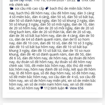
mb chính xác
soi cầu mb cao cấp
bach thủ de miền bắc hôm
nay
,
bạch thủ đề hôm nay
,
cầu đề hôm nay
,
dàn 3 càng
4 số miền bắc
,
dàn 4 càng
,
dàn 50 số
,
dàn 50 số bất bại
,
dàn 50 số đánh hàng ngày
,
dàn 50 số khung 2 ngày
,
dàn
50 số khung 3 ngày
,
dàn 50 số mỗi ngày
,
dan de 10
,
dàn
de 20 số hôm nay
,
dàn de 20 số mỗi ngày
,
dàn de 20 số
rồng bạch kim
,
dàn de 20 số thần tài
,
dàn de 20 số vip
,
dàn de 36 số bất bại hôm nay
,
dàn de 4 càng
,
dàn de 50
co
,
dàn de 64 số đánh quanh năm
,
dan de10 so hom
nay
,
dàn đề 10 con
,
dan đề 10 số
,
dàn đề 10 số 3 ngày
,
dàn đề 10 số bất bại hôm nay
,
dàn đề 10 số bất bại
khung 3 ngày
,
dàn đề 10 số bất tử
,
dan đe 10 so nuoi
khung
,
dàn đề 40 số đánh quanh năm
,
dan đề 50
,
dàn
đề 6 số
,
dàn đề hôm nay
,
de hôm nay
,
dự đoán đề hôm
nay
,
dự đoán số đề hôm nay
,
dự đoán số đề hôm nay
chính xác 100
,
đề miền bắc hôm nay
,
độc thủ đề miền
bắc hôm nay
,
hôm nay đánh đề số mấy
,
kết quả đề hôm
nay
,
lô đề hôm qua
,
số đề đẹp hôm nay
,
số đề hôm nay
,
số đề miền bắc hôm nay
,
soi cầu dàn de 4 số
,
soi cầu đề
hôm nay
,
xin số de hôm nay miễn phí
,
xin số de miền bắc
hôm nay
,
xin số de miền nam hôm nay
,
xin số đề miền
ở
bắc
,
xin số hôm nay
112 bình luận
View 656
soi
cầu
dàn
đề