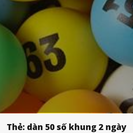
Thẻ:
dàn 50 số khung 2 ngày