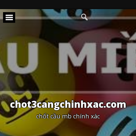
Skip
to
content
chot3cangchinhxac.com
chốt cầu mb chính xác