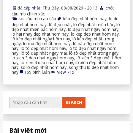
đã câp nhật:
Thứ Bảy, 08/08/2026 - 20:13
chốt
cầu mb chính xác
soi cầu mb cao cấp
kép đẹp nhất hôm nay
,
lo de
dep nhat hom nay
,
lô đẹp nhất
,
lô đẹp nhất miền bắc
,
lô
đẹp nhất miền bắc hôm nay
,
lô đẹp nhất ngày hôm nay
,
lo hai nhay dep nhat hom nay
,
lo kep dep nhat hom nay
,
lô kép đẹp nhất ngày hôm nay
,
lô kép đẹp nhất trong
ngày
,
lô mb đẹp nhất hôm nay
,
lô nào đẹp nhất hôm
nay
,
lô tô đẹp nhất hôm nay
,
lô tô đẹp nhất ngày hôm
nay
,
lô tô đẹp nhất ngày mai
,
lô tô đẹp nhất trong ngày
,
lo xien 3 dep nhat ngay hom nay
,
lô xiên 3 đẹp nhất hôm
nay
,
lo xien 4 dep nhat hom nay
,
lô xiên đẹp nhất hôm
nay
,
số lô đẹp nhất hôm nay
,
song thu lo dep nhat hom
ở
nay
169 bình luận
View 715
soi
cầu
song
thủ
lô
mb
SEARCH
cao
cấp
Bài viết mới