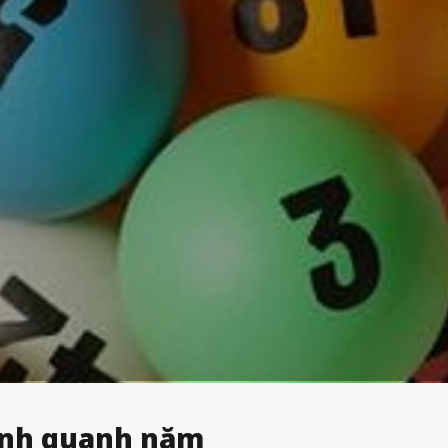
ánh quanh năm