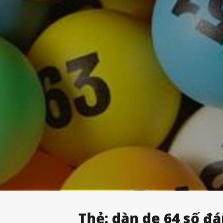
Thẻ:
dàn de 64 số đ