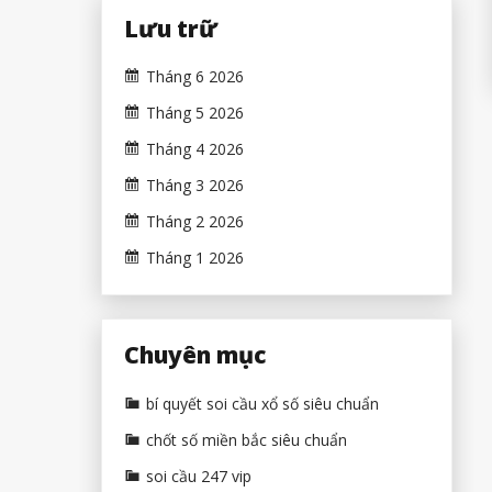
Lưu trữ
Tháng 6 2026
Tháng 5 2026
Tháng 4 2026
Tháng 3 2026
Tháng 2 2026
Tháng 1 2026
Chuyên mục
bí quyết soi cầu xổ số siêu chuẩn
chốt số miền bắc siêu chuẩn
soi cầu 247 vip