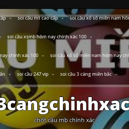
cấp
soi cầu mt cao cấp
soi cầu xổ số miền nam hô
soi cầu xsmb hôm nay chính xác 100
nay chính xác 100
soi cầu xổ số miền nam hôm nay ch
uẩn
soi cầu 247 vip
soi cầu 3 càng miền bắc
3cangchinhxa
chốt cầu mb chính xác