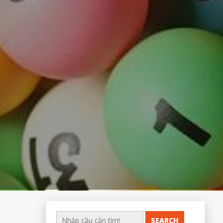
SEARCH