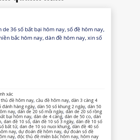
 de 36 số bất bại hôm nay, số đề hôm nay,
miền bắc hôm nay, dàn đề hôm nay, xin số
ính xác
 thủ đề hôm nay
,
cầu đề hôm nay
,
dàn 3 càng 4
ố đánh hàng ngày
,
dàn 50 số khung 2 ngày
,
dàn 50
hôm nay
,
dàn de 20 số mỗi ngày
,
dàn de 20 số rồng
bất bại hôm nay
,
dàn de 4 càng
,
dàn de 50 co
,
dàn
n
,
dan đề 10 số
,
dàn đề 10 số 3 ngày
,
dàn đề 10 số
số bất tử
,
dan đe 10 so nuoi khung
,
dàn đề 40 số
hôm nay
,
dự đoán đề hôm nay
,
dự đoán số đề
hôm nay
,
độc thủ đề miền bắc hôm nay
,
hôm nay