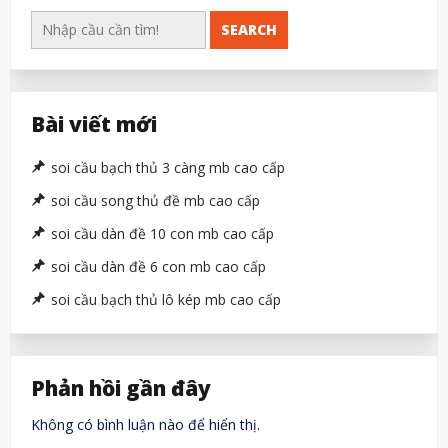
8
con
SEARCH
mb
cao
cấp
Bài viết mới
soi cầu bạch thủ 3 càng mb cao cấp
soi cầu song thủ đề mb cao cấp
soi cầu dàn đề 10 con mb cao cấp
soi cầu dàn đề 6 con mb cao cấp
soi cầu bạch thủ lô kép mb cao cấp
Phản hồi gần đây
Không có bình luận nào để hiển thị.