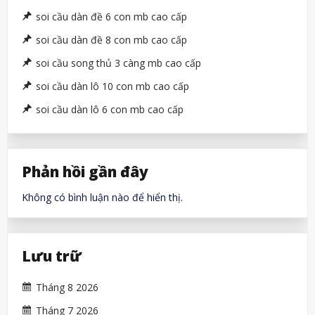
soi cầu dàn đề 6 con mb cao cấp
soi cầu dàn đề 8 con mb cao cấp
soi cầu song thủ 3 càng mb cao cấp
soi cầu dàn lô 10 con mb cao cấp
soi cầu dàn lô 6 con mb cao cấp
Phản hồi gần đây
Không có bình luận nào để hiển thị.
Lưu trữ
Tháng 8 2026
Tháng 7 2026