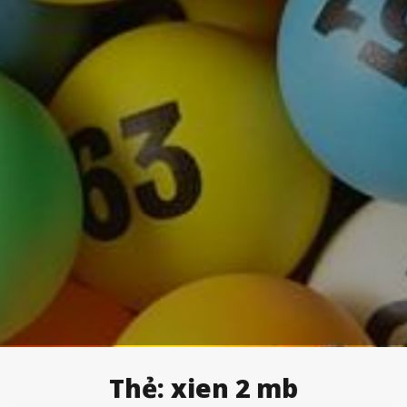
Thẻ:
xien 2 mb