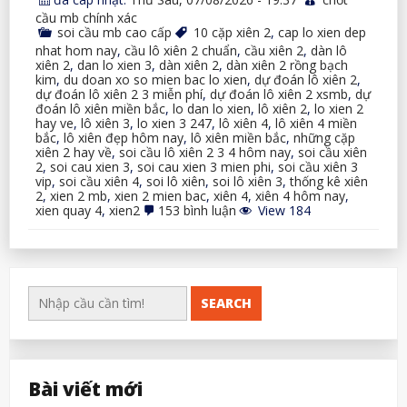
cầu mb chính xác
soi cầu mb cao cấp
10 cặp xiên 2
,
cap lo xien dep
nhat hom nay
,
cầu lô xiên 2 chuẩn
,
cầu xiên 2
,
dàn lô
xiên 2
,
dan lo xien 3
,
dàn xiên 2
,
dàn xiên 2 rồng bạch
kim
,
du doan xo so mien bac lo xien
,
dự đoán lô xiên 2
,
dự đoán lô xiên 2 3 miễn phí
,
dự đoán lô xiên 2 xsmb
,
dự
đoán lô xiên miền bắc
,
lo dan lo xien
,
lô xiên 2
,
lo xien 2
hay ve
,
lô xiên 3
,
lo xien 3 247
,
lô xiên 4
,
lô xiên 4 miền
bắc
,
lô xiên đẹp hôm nay
,
lô xiên miền bắc
,
những cặp
xiên 2 hay về
,
soi cầu lô xiên 2 3 4 hôm nay
,
soi cầu xiên
2
,
soi cau xien 3
,
soi cau xien 3 mien phi
,
soi cầu xiên 3
vip
,
soi cầu xiên 4
,
soi lô xiên
,
soi lô xiên 3
,
thống kê xiên
2
,
xien 2 mb
,
xien 2 mien bac
,
xiên 4
,
xiên 4 hôm nay
,
ở
xien quay 4
,
xien2
153 bình luận
View 184
soi
cầu
lô
xiên
4
mb
SEARCH
cao
cấp
Bài viết mới