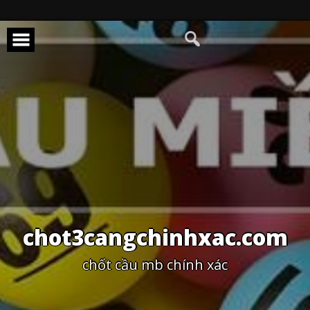
Skip
to
content
chot3cangchinhxac.com
chốt cầu mb chính xác