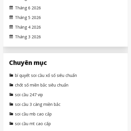
Tháng 6 2026
Tháng 5 2026
Tháng 4 2026
Tháng 3 2026
Chuyên mục
bí quyết soi cầu xổ số siêu chuẩn
chốt số miền bắc siêu chuẩn
soi cầu 247 vip
soi cầu 3 càng miền bắc
soi cầu mb cao cấp
soi cầu mt cao cấp