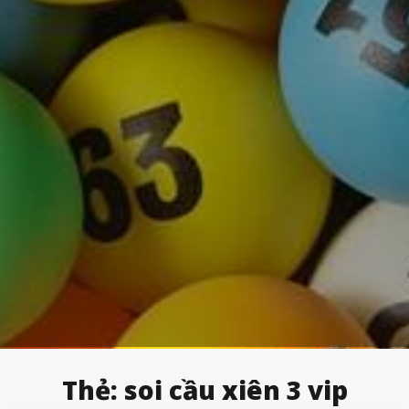
Thẻ:
soi cầu xiên 3 vip