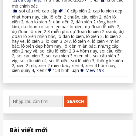
mb chính xác
soi cầu mb cao cấp
10 cặp xiên 2
,
cap lo xien dep
nhat hom nay
,
cầu lô xiên 2 chuẩn
,
cầu xiên 2
,
dàn lô
xiên 2
,
dan lo xien 3
,
dàn xiên 2
,
dàn xiên 2 rồng bạch
kim
,
du doan xo so mien bac lo xien
,
dự đoán lô xiên 2
,
dự đoán lô xiên 2 3 miễn phí
,
dự đoán lô xiên 2 xsmb
,
dự
đoán lô xiên miền bắc
,
lo dan lo xien
,
lô xiên 2
,
lo xien 2
hay ve
,
lô xiên 3
,
lo xien 3 247
,
lô xiên 4
,
lô xiên 4 miền
bắc
,
lô xiên đẹp hôm nay
,
lô xiên miền bắc
,
những cặp
xiên 2 hay về
,
soi cầu lô xiên 2 3 4 hôm nay
,
soi cầu xiên
2
,
soi cau xien 3
,
soi cau xien 3 mien phi
,
soi cầu xiên 3
vip
,
soi cầu xiên 4
,
soi lô xiên
,
soi lô xiên 3
,
thống kê xiên
2
,
xien 2 mb
,
xien 2 mien bac
,
xiên 4
,
xiên 4 hôm nay
,
ở
xien quay 4
,
xien2
153 bình luận
View 198
soi
cầu
lô
xiên
4
mb
SEARCH
cao
cấp
Bài viết mới