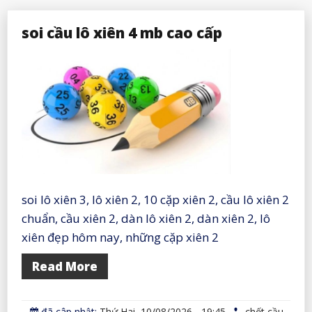
soi cầu lô xiên 4 mb cao cấp
soi lô xiên 3, lô xiên 2, 10 cặp xiên 2, cầu lô xiên 2
chuẩn, cầu xiên 2, dàn lô xiên 2, dàn xiên 2, lô
xiên đẹp hôm nay, những cặp xiên 2
Read More
đã câp nhật:
Thứ Hai, 10/08/2026 - 19:45
chốt cầu