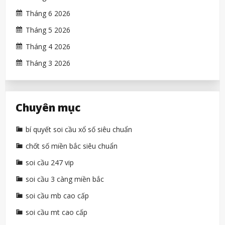
Tháng 6 2026
Tháng 5 2026
Tháng 4 2026
Tháng 3 2026
Chuyên mục
bí quyết soi cầu xổ số siêu chuẩn
chốt số miền bắc siêu chuẩn
soi cầu 247 vip
soi cầu 3 càng miền bắc
soi cầu mb cao cấp
soi cầu mt cao cấp