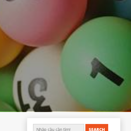
SEARCH