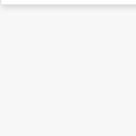
cầu
lô
xiên
4
mb
cao
cấp