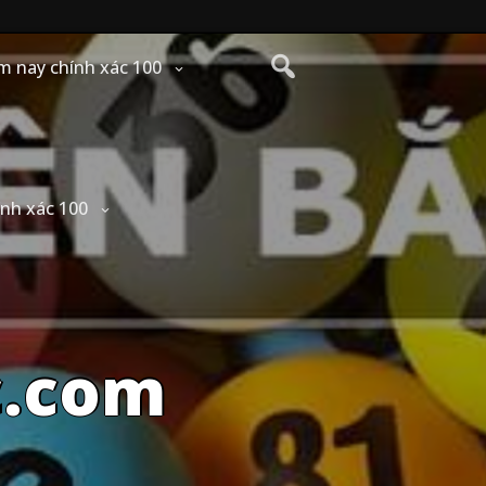
m nay chính xác 100
ính xác 100
c.com