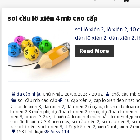
soi cầu lô xiên 4 mb cao cấp
soi lô xiên 3, lô xiên 2, 10
dàn lô xiên 2, dàn xiên 2,
Read More
đã câp nhật:
Chủ Nhật, 28/06/2026 - 20:02
chốt cầu mb c
soi cầu mb cao cấp
10 cặp xiên 2
,
cap lo xien dep nhat 
2
,
dan lo xien 3
,
dàn xiên 2
,
dàn xiên 2 rồng bạch kim
,
du doan x
lô xiên 2 3 miễn phí
,
dự đoán lô xiên 2 xsmb
,
dự đoán lô xiên m
xiên 3
,
lo xien 3 247
,
lô xiên 4
,
lô xiên 4 miền bắc
,
lô xiên đẹp h
soi cầu lô xiên 2 3 4 hôm nay
,
soi cầu xiên 2
,
soi cau xien 3
,
soi 
4
,
soi lô xiên
,
soi lô xiên 3
,
thống kê xiên 2
,
xien 2 mb
,
xien 2 mi
ở
153 bình luận
View 114
soi