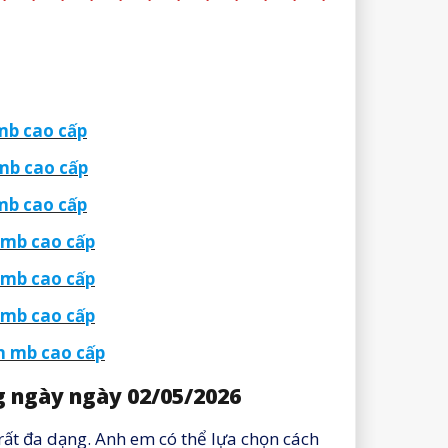
 mb cao cấp
 mb cao cấp
 mb cao cấp
 mb cao cấp
 mb cao cấp
 mb cao cấp
on mb cao cấp
ng ngày ngày 02/05/2026
rất đa dạng. Anh em có thể lựa chọn cách