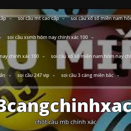
cấp
soi cầu mt cao cấp
soi cầu xổ số miền nam hô
soi cầu xsmb hôm nay chính xác 100
nay chính xác 100
soi cầu xổ số miền nam hôm nay ch
uẩn
soi cầu 247 vip
soi cầu 3 càng miền bắc
3cangchinhxa
chốt cầu mb chính xác