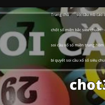
Skip
to
content
Trang chủ
soi cầu mb cao 
chốt số miền bắc siêu chuẩn
soi cầu xổ số miền trung hôm 
bí quyết soi cầu xổ số siêu ch
chot