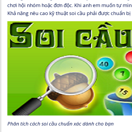
chơi hội nhóm hoặc đơn độc. Khi anh em muốn tự mìn
Khả năng nêu cao kỹ thuật soi cầu phải được chuẩn bị
Phân tích cách soi cầu chuẩn xác dành cho bạn