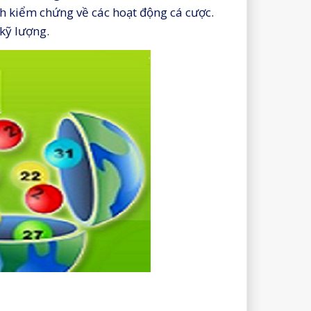
h kiểm chứng về các hoạt động cá cược.
 kỹ lượng.