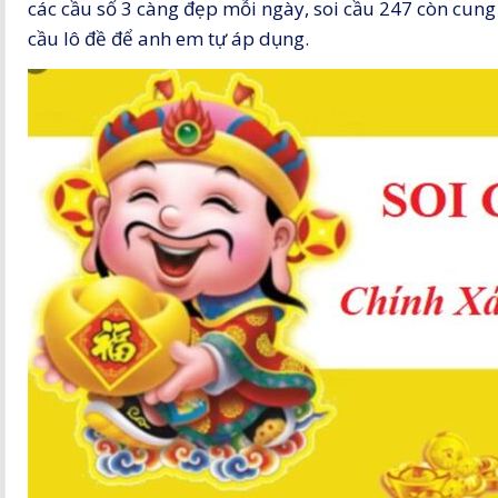
các cầu số 3 càng đẹp mỗi ngày, soi cầu 247 còn cun
cầu lô đề để anh em tự áp dụng.