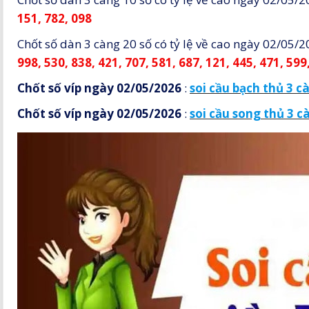
151, 782, 098
Chốt số dàn 3 càng 20 số có tỷ lệ về cao ngày 02/05/2
998, 530, 838, 421, 707, 581, 687, 121, 445, 471, 599
Chốt số víp ngày 02/05/2026
:
soi cầu bạch thủ 3 
Chốt số víp ngày 02/05/2026
:
soi cầu song thủ 3 