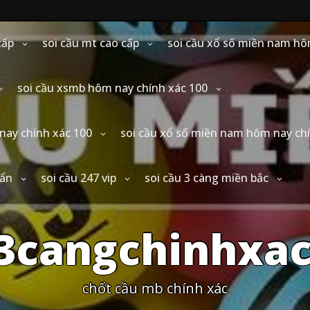
cấp
soi cầu mt cao cấp
soi cầu xổ số miền nam hô
soi cầu xsmb hôm nay chính xác 100
nay chính xác 100
soi cầu xổ số miền nam hôm nay ch
uẩn
soi cầu 247 vip
soi cầu 3 càng miền bắc
3cangchinhxa
chốt cầu mb chính xác