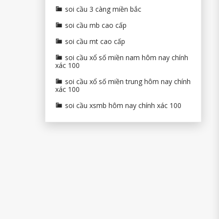
soi cầu 3 càng miền bắc
soi cầu mb cao cấp
soi cầu mt cao cấp
soi cầu xổ số miền nam hôm nay chính
xác 100
soi cầu xổ số miền trung hôm nay chính
xác 100
soi cầu xsmb hôm nay chính xác 100