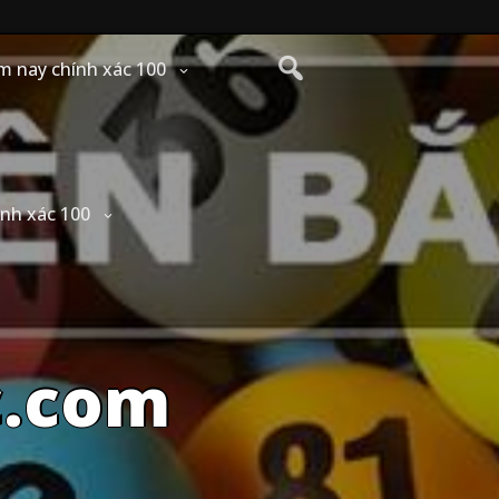
m nay chính xác 100
ính xác 100
c.com