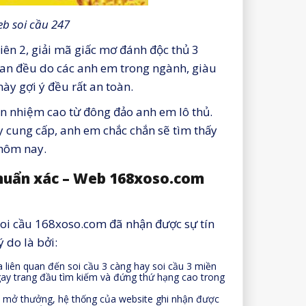
eb soi cầu 247
iên 2, giải mã giấc mơ đánh độc thủ 3
quan đều do các anh em trong ngành, giàu
ày gợi ý đều rất an toàn.
ín nhiệm cao từ đông đảo anh em lô thủ.
y cung cấp, anh em chắc chắn sẽ tìm thấy
 hôm nay.
 chuẩn xác – Web 168xoso.com
oi cầu 168xoso.com đã nhận được sự tín
 do là bởi:
 liên quan đến soi cầu 3 càng hay soi cầu 3 miền
ngay trang đầu tìm kiếm và đứng thứ hạng cao trong
uả mở thưởng, hệ thống của website ghi nhận được