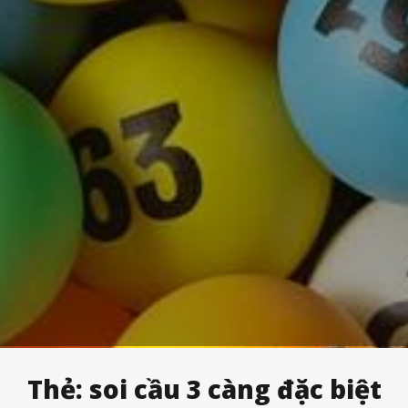
Thẻ:
soi cầu 3 càng đặc biệt