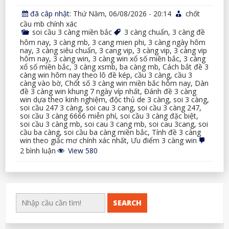
đã câp nhật:
Thứ Năm, 06/08/2026 - 20:14
chốt
cầu mb chính xác
soi cầu 3 càng miền bắc
3 càng chuẩn
,
3 càng đề
hôm nay
,
3 càng mb
,
3 cang mien phi
,
3 càng ngày hôm
nay
,
3 càng siêu chuẩn
,
3 cang vip
,
3 càng vip
,
3 càng vip
hôm nay
,
3 càng win
,
3 càng win xổ số miền bắc
,
3 càng
xổ số miền bắc
,
3 càng xsmb
,
ba càng mb
,
Cách bắt đề 3
càng win hôm nay theo lô đề kép
,
cầu 3 càng
,
cầu 3
càng vào bờ
,
Chốt số 3 càng win miền bắc hôm nay
,
Dàn
đề 3 càng win khung 7 ngày víp nhất
,
Đánh đề 3 càng
win dựa theo kinh nghiệm
,
độc thủ de 3 càng
,
soi 3 càng
,
soi cầu 247 3 càng
,
soi cau 3 cang
,
soi cầu 3 càng 247
,
soi cầu 3 càng 6666 miễn phí
,
soi cầu 3 càng đặc biệt
,
soi cầu 3 càng mb
,
soi cau 3 cang mb
,
soi cau 3cang
,
soi
cầu ba càng
,
soi cầu ba càng miền bắc
,
Tính đề 3 càng
win theo giấc mơ chính xác nhất
,
Ưu điểm 3 càng win
ở
2 bình luận
View 580
3
càng
win
xổ
số
miền
SEARCH
bắc