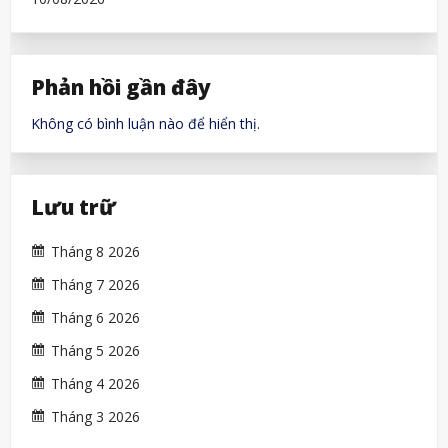
Phản hồi gần đây
Không có bình luận nào để hiển thị.
Lưu trữ
Tháng 8 2026
Tháng 7 2026
Tháng 6 2026
Tháng 5 2026
Tháng 4 2026
Tháng 3 2026