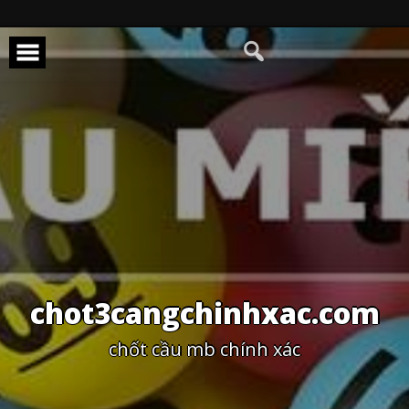
Skip
to
content
chot3cangchinhxac.com
chốt cầu mb chính xác