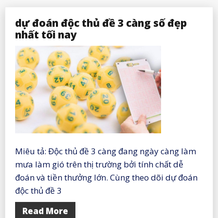
dự đoán độc thủ đề 3 càng số đẹp
nhất tối nay
Miêu tả: Độc thủ đề 3 càng đang ngày càng làm
mưa làm gió trên thị trường bởi tính chất dễ
đoán và tiền thưởng lớn. Cùng theo dõi dự đoán
độc thủ đề 3
Read More