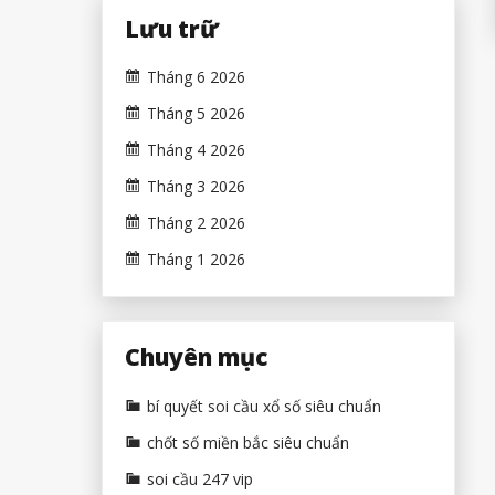
Lưu trữ
Tháng 6 2026
Tháng 5 2026
Tháng 4 2026
Tháng 3 2026
Tháng 2 2026
Tháng 1 2026
Chuyên mục
bí quyết soi cầu xổ số siêu chuẩn
chốt số miền bắc siêu chuẩn
soi cầu 247 vip