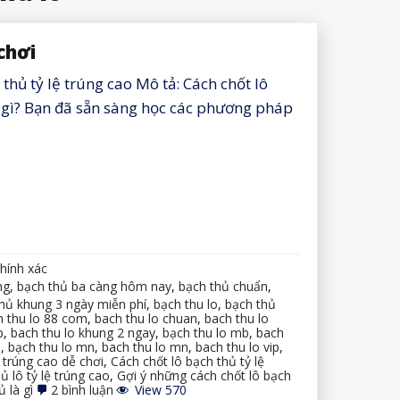
chơi
thủ tỷ lệ trúng cao Mô tả: Cách chốt lô
à gì? Bạn đã sẵn sàng học các phương pháp
hính xác
ng
,
bạch thủ ba càng hôm nay
,
bạch thủ chuẩn
,
hủ khung 3 ngày miễn phí
,
bạch thu lo
,
bạch thủ
h thu lo 88 com
,
bach thu lo chuan
,
bach thu lo
p
,
bach thu lo khung 2 ngay
,
bạch thu lo mb
,
bach
m
,
bạch thu lo mn
,
bach thu lo mn
,
bach thu lo vip
,
ệ trúng cao dễ chơi
,
Cách chốt lô bạch thủ tỷ lệ
 lô tỷ lệ trúng cao
,
Gợi ý những cách chốt lô bạch
ở
 là gì
2 bình luận
View 570