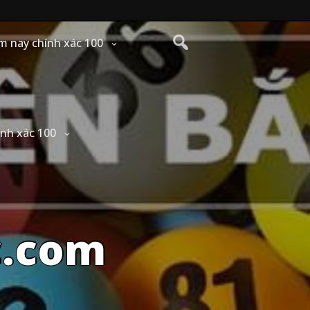
m nay chính xác 100
ính xác 100
c.com