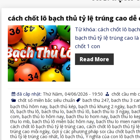
cách chốt lô bạch thủ tỷ lệ trúng cao dễ 
Từ khóa: cách chốt lô bạch 
bạch thủ tỷ lệ trúng cao l
chốt 1 con
Read More
đã câp nhật:
Thứ Năm, 04/06/2026 - 19:50
chốt cầu mb c
chốt số miền bắc siêu chuẩn
bach thu 247
,
bach thu 3 ca
bạch thủ hôm nay
,
bạch thủ kép
,
bạch thủ khung 2 ngày
,
bạch t
lô
,
bạch thu lô
,
bach thu lo
,
bach thủ lô
,
bach thu lo 3 ngay
,
bac
com
,
bạch thủ lo hôm nay
,
bach thu lo hom nay
,
bach thu lo ke
thu lo mb
,
bach thủ lô miền bắc hôm nay
,
bach thu lo mien na
cách chốt lô bạch thủ tỷ lệ trúng cao
,
cách chốt lô bạch thủ tỷ l
trúng cao mỗi ngày
,
Gợi ý các phương pháp soi cầu chốt bạch thủ
thủ tỷ lệ trúng cao nhất
,
lô bạch thủ
,
Ý nghĩa của con lô bạch thủ