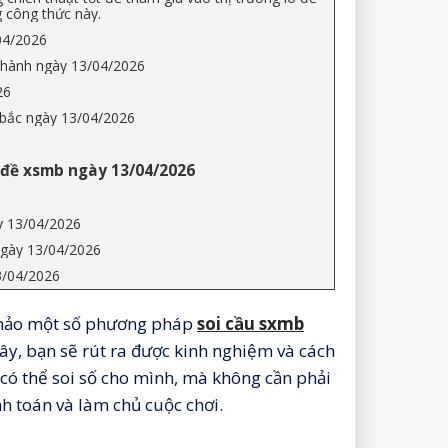
 công thức này.
04/2026
 hành ngày 13/04/2026
26
ền bắc ngày 13/04/2026
ô đề xsmb ngày 13/04/2026
ày 13/04/2026
gày 13/04/2026
3/04/2026
 khảo một số phương pháp
soi cầu sxmb
ây, bạn sẽ rút ra được kinh nghiệm và cách
g có thể soi số cho mình, mà không cần phải
h toán và làm chủ cuộc chơi.