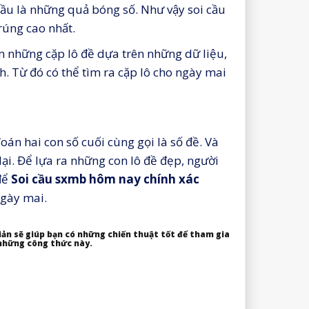
 cầu là những quả bóng số. Như vậy soi cầu
rúng cao nhất.
ìm những cặp lô đề dựa trên những dữ liệu,
h. Từ đó có thể tìm ra cặp lô cho ngày mai
đoán hai con số cuối cùng gọi là số đề. Và
 lại. Để lựa ra những con lô đề đẹp, người
để
Soi cầu sxmb hôm nay chính xác
ngày mai.
iản sẽ giúp bạn có những chiến thuật tốt để tham gia
 những công thức này.