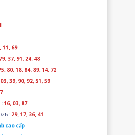
1
, 11, 69
79, 37, 91, 24, 48
75, 80, 18, 84, 89, 14, 72
 03, 39, 90, 92, 51, 59
37
 :
16, 03, 87
026 :
29, 17, 36, 41
mb cao cấp