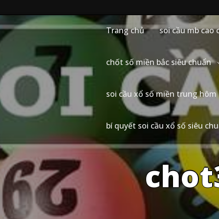
Skip
to
content
Trang chủ
soi cầu mb cao 
chốt số miền bắc siêu chuẩn
soi cầu xổ số miền trung hôm 
bí quyết soi cầu xổ số siêu ch
chot