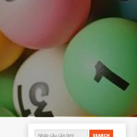
SEARCH