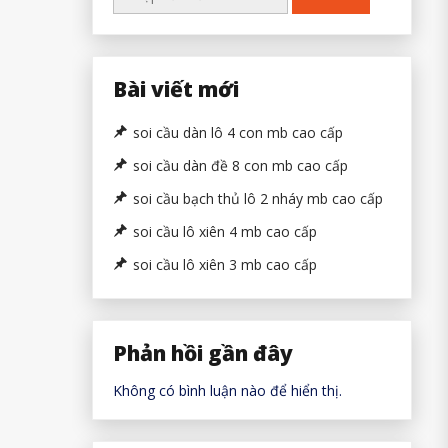
Bài viết mới
soi cầu dàn lô 4 con mb cao cấp
soi cầu dàn đề 8 con mb cao cấp
soi cầu bạch thủ lô 2 nháy mb cao cấp
soi cầu lô xiên 4 mb cao cấp
soi cầu lô xiên 3 mb cao cấp
Phản hồi gần đây
Không có bình luận nào để hiển thị.