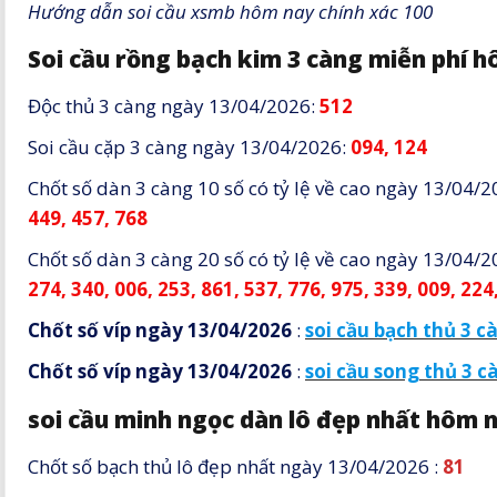
Hướng dẫn soi cầu xsmb hôm nay chính xác 100
Soi cầu rồng bạch kim 3 càng miễn phí 
Độc thủ 3 càng ngày 13/04/2026:
512
Soi cầu cặp 3 càng ngày 13/04/2026:
094, 124
Chốt số dàn 3 càng 10 số có tỷ lệ về cao ngày 13/04/2
449, 457, 768
Chốt số dàn 3 càng 20 số có tỷ lệ về cao ngày 13/04/2
274, 340, 006, 253, 861, 537, 776, 975, 339, 009, 224
Chốt số víp ngày 13/04/2026
:
soi cầu bạch thủ 3 
Chốt số víp ngày 13/04/2026
:
soi cầu song thủ 3 
soi cầu minh ngọc dàn lô đẹp nhất hôm 
Chốt số bạch thủ lô đẹp nhất ngày 13/04/2026 :
81