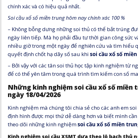
chính xác và có hiệu quả nhất.
Soi cầu xổ số miền trung hôm nay chính xác 100 %
– Không bỗng dưng những soi thủ có thể bắt trúng đư
ngày liên tiếp. Mà họ phải đầu tư thời gian công sức v
nhiều giờ trong một ngày để nghiên cứu và tìm hiểu q
quyết định chốt hạ dãy số sau khi
soi cầu xổ số miề
– Bởi vậy với các tân soi thủ học tập kinh nghiệm từ ng
để có thể yên tâm trong quá trình tìm kiếm con số m
Những kinh nghiệm soi cầu xổ số miền 
ngày 18/04/2026
Kinh nghiệm mà chúng tôi chia sẻ cho các anh em soi
định hình được mọi thứ dễ dàng hơn và biết mình cần
theo dõi những kinh nghiệm
soi cầu xổ số miền tru
Kinh nghiệm soi cầu XSMT dựa theo lô bạch thủ n