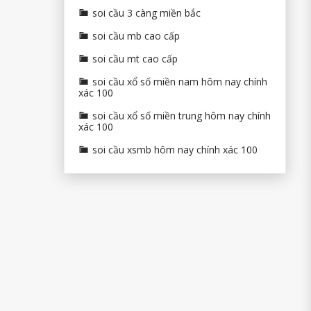
soi cầu 3 càng miền bắc
soi cầu mb cao cấp
soi cầu mt cao cấp
soi cầu xổ số miền nam hôm nay chính
xác 100
soi cầu xổ số miền trung hôm nay chính
xác 100
soi cầu xsmb hôm nay chính xác 100