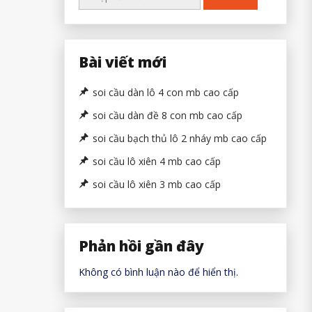
Bài viết mới
soi cầu dàn lô 4 con mb cao cấp
soi cầu dàn đề 8 con mb cao cấp
soi cầu bạch thủ lô 2 nháy mb cao cấp
soi cầu lô xiên 4 mb cao cấp
soi cầu lô xiên 3 mb cao cấp
Phản hồi gần đây
Không có bình luận nào để hiển thị.