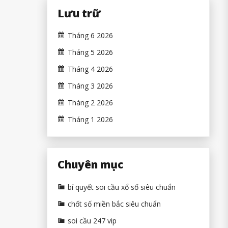
Lưu trữ
Tháng 6 2026
Tháng 5 2026
Tháng 4 2026
Tháng 3 2026
Tháng 2 2026
Tháng 1 2026
Chuyên mục
bí quyết soi cầu xổ số siêu chuẩn
chốt số miền bắc siêu chuẩn
soi cầu 247 vip