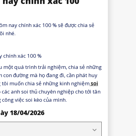
 nay chính xác 100
ôm nay chính xác 100 % sẽ được chia sẻ
õi nhé.
y chính xác 100 %
u một quá trình trải nghiệm, chia sẻ những
n con đường mà họ đang đi, cần phát huy
g tôi muốn chia sẻ những kinh nghiệm
soi
 các anh soi thủ chuyên nghiệp cho tới tân
 công việc soi kèo của mình.
gày 18/04/2026