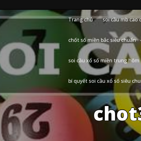
Skip
to
content
Trang chủ
soi cầu mb cao 
chốt số miền bắc siêu chuẩn
soi cầu xổ số miền trung hôm 
bí quyết soi cầu xổ số siêu ch
chot