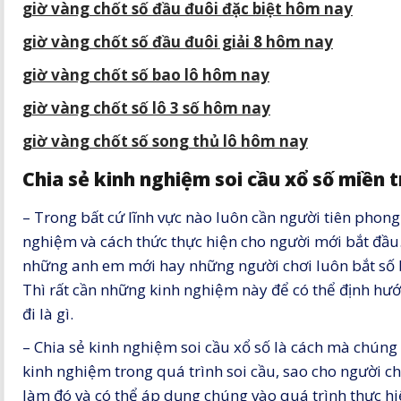
giờ vàng chốt số đầu đuôi đặc biệt hôm nay
giờ vàng chốt số đầu đuôi giải 8 hôm nay
giờ vàng chốt số bao lô hôm nay
giờ vàng chốt số lô 3 số hôm nay
giờ vàng chốt số song thủ lô hôm nay
Chia sẻ kinh nghiệm soi cầu xổ số miền t
– Trong bất cứ lĩnh vực nào luôn cần người tiên phon
nghiệm và cách thức thực hiện cho người mới bắt đầu. 
những anh em mới hay những người chơi luôn bắt số
Thì rất cần những kinh nghiệm này để có thể định hư
đi là gì.
– Chia sẻ kinh nghiệm soi cầu xổ số là cách mà chún
kinh nghiệm trong quá trình soi cầu, sao cho người c
làm đó và có thể áp dụng chúng vào quá trình thực h