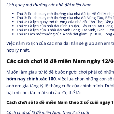
Lịch quay mở thưởng các nhà đài miền Nam
Thứ 2: là lịch quay mở thưởng của nhà đài tp Hồ Chí Minh
Thứ 3: là lịch quay mở thưởng của nhà đài Vũng Tàu, Bến 
Thứ 4: Là lịch quay mở thưởng của nhà đài Cần Thơ, Đồng 
Thứ 5: Là lịch của nhà đài Bình Thuận, Tây Ninh, An Giang
Thứ 6: Là lịch của 3 nhà đài Vĩnh Long, Trà Vinh, Bình Dươ
Thứ 6: Lịch mở thưởng của 4 nhà đài gồm: Tp HCM, Long A
Việc nắm rõ lịch của các nhà đài hẳn sẽ giúp anh em t
hợp lý nhất.
Các cách chơi lô đề miền Nam ngày 12/0
Muốn làm giàu từ lô đề buộc người chơi phải có nh
hôm nay chính xác 100
. Việc lựa chọn những con số
anh em gia tăng tỷ lệ thắng cuộc của chính mình. Dướ
bật mí cho dân mới soi cầu. Cụ thể là:
Cách chơi số lô đề miền Nam theo 2 số cuối ngày 
Cách chơi số lô đề miền Nam theo 2 số cuối