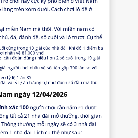
Trò chơi này cực kỳ phổ biến ở Việt Nam
p làng trên xóm dưới. Cách chơi lô đề ở
 tại miền Nam mà thôi. Với miền nam có
hủ, đá, đánh đề, số cuối và lô trượt. Cụ thể
uối cùng trong 18 giải của nhà đài. Khi đó 1 điểm ba
ơi nhận về 81.000 vnđ.
i cần đoán đúng nhiều hơn 2 số cuối trong 19 giải
giải người chơi nhận về số tiền gấp 700 lần so với
eo tỷ lệ 1 ăn 85
 đài và tỷ lệ ăn tương tự như đánh số đầu mà thôi.
 Nam ngày 12/04/2026
ính xác 100
người chơi cần nắm rõ được
ổng tất cả 21 nhà đài mở thưởng, thời gian
. Thông thường mỗi ngày sẽ có 3 nhà đài
êm 1 nhà đài. Lịch cụ thể như sau: