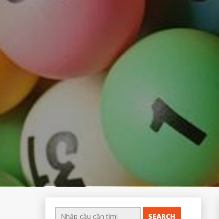
SEARCH