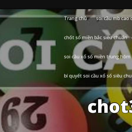
Skip
to
content
Trang chủ
soi cầu mb cao 
chốt số miền bắc siêu chuẩn
soi cầu xổ số miền trung hôm 
bí quyết soi cầu xổ số siêu ch
chot