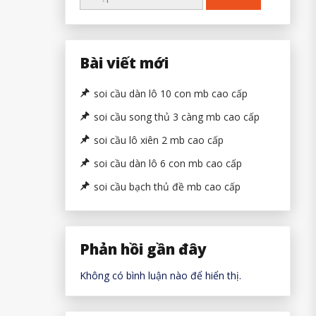
Bài viết mới
soi cầu dàn lô 10 con mb cao cấp
soi cầu song thủ 3 càng mb cao cấp
soi cầu lô xiên 2 mb cao cấp
soi cầu dàn lô 6 con mb cao cấp
soi cầu bạch thủ đề mb cao cấp
Phản hồi gần đây
Không có bình luận nào để hiển thị.