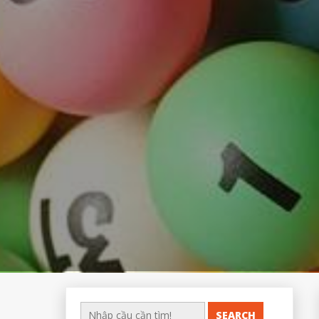
SEARCH