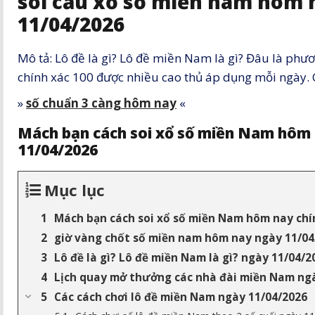
soi cầu xổ số miền nam hôm 
11/04/2026
Mô tả: Lô đề là gì? Lô đề miền Nam là gì? Đâu là ph
chính xác 100 được nhiều cao thủ áp dụng mỗi ngày.
»
số chuẩn 3 càng hôm nay
«
Mách bạn cách soi xổ số miền Nam hôm 
11/04/2026
Mục lục
Mách bạn cách soi xổ số miền Nam hôm nay chí
giờ vàng chốt số miền nam hôm nay ngày 11/04
Lô đề là gì? Lô đề miền Nam là gì? ngày 11/04/2
Lịch quay mở thưởng các nhà đài miền Nam ng
Các cách chơi lô đề miền Nam ngày 11/04/2026