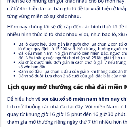
miền sẽ có những tên gọi khác nhau cho bộ môn này. 
cứ từ 4h chiều là các bàn ghi lô đề lại xuất hiện ở khắ
từng vùng miền có sự khác nhau.
Hôm nay chúng tôi sẽ đề cập đến các hình thức lô đề
nhiều hình thức lô tô khác nhau ví dụ như: bao lô, xỉu c
Ba lô được hiểu đơn giản là người chơi lựa chọn 2 con số c
lô được quy định là 15.000 vnđ. Nếu trúng thưởng người ch
Đá kiểu miền Nam: Nó gần như lô xiên miền Bắc, người chơ
đó. Nếu thắng cuộc người chơi nhận về 25 lần giá trị bỏ ra.
Xỉu chủ: được hiểu đơn giản là cách chơi ở giải 7 nếu trúng 
số vốn ban đầu.
Đánh số đầu: lựa chọn 2 đầu của giải 8 khi thắng cuộc ăn th
Đánh số đuôi: Lựa chọn 2 số cuối của giải đặc biệt của nhà
Lịch quay mở thưởng các nhà đài miền
Để hiểu hơn về
soi cầu xổ số miền nam hôm nay ch
lịch mở thưởng các nhà đài tại đây. Với miền Nam có t
quay từ khung giờ 16 giờ 15 phút đến 16 giờ 30 phút
tham gia mở thưởng riêng ngày thứ 7 thì nhiều hơn th