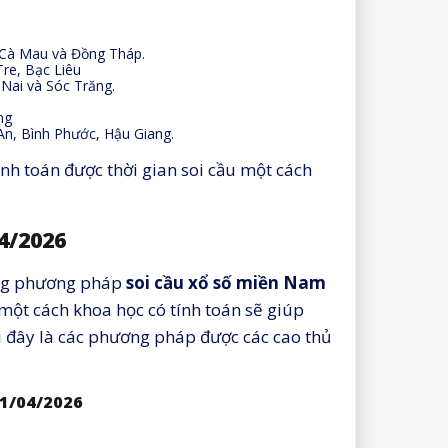
, Cà Mau và Đồng Tháp.
Tre, Bạc Liêu
Nai và Sóc Trăng.
ng
n, Bình Phước, Hậu Giang.
ính toán được thời gian soi cầu một cách
4/2026
ững phương pháp
soi cầu xổ số miền Nam
 một cách khoa học có tính toán sẽ giúp
i đây là các phương pháp được các cao thủ
11/04/2026