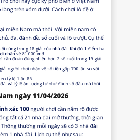
Trò chơi này cực kỳ phổ biến ở Việt Nam
p làng trên xóm dưới. Cách chơi lô đề ở
 tại miền Nam mà thôi. Với miền nam có
hủ, đá, đánh đề, số cuối và lô trượt. Cụ thể
uối cùng trong 18 giải của nhà đài. Khi đó 1 điểm ba
ơi nhận về 81.000 vnđ.
i cần đoán đúng nhiều hơn 2 số cuối trong 19 giải
giải người chơi nhận về số tiền gấp 700 lần so với
eo tỷ lệ 1 ăn 85
 đài và tỷ lệ ăn tương tự như đánh số đầu mà thôi.
 Nam ngày 11/04/2026
ính xác 100
người chơi cần nắm rõ được
ổng tất cả 21 nhà đài mở thưởng, thời gian
. Thông thường mỗi ngày sẽ có 3 nhà đài
êm 1 nhà đài. Lịch cụ thể như sau: