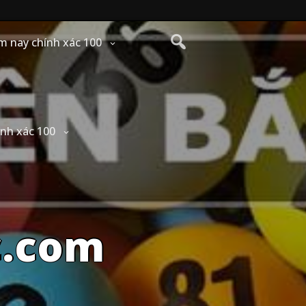
m nay chính xác 100
ính xác 100
c.com