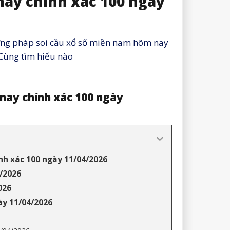
nay chính xác 100 ngày
ương pháp soi cầu xổ số miền nam hôm nay
 Cùng tìm hiểu nào
nay chính xác 100 ngày
nh xác 100 ngày 11/04/2026
/2026
026
ày 11/04/2026