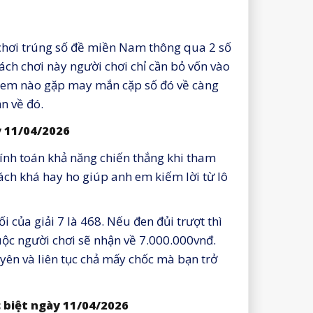
 chơi trúng số đề miền Nam thông qua 2 số
cách chơi này người chơi chỉ cần bỏ vốn vào
Anh em nào gặp may mắn cặp số đó về càng
ần về đó.
y 11/04/2026
 tính toán khả năng chiến thắng khi tham
cách khá hay ho giúp anh em kiếm lời từ lô
i của giải 7 là 468. Nếu đen đủi trượt thì
uộc người chơi sẽ nhận về 7.000.000vnđ.
ên và liên tục chả mấy chốc mà bạn trở
c biệt ngày 11/04/2026