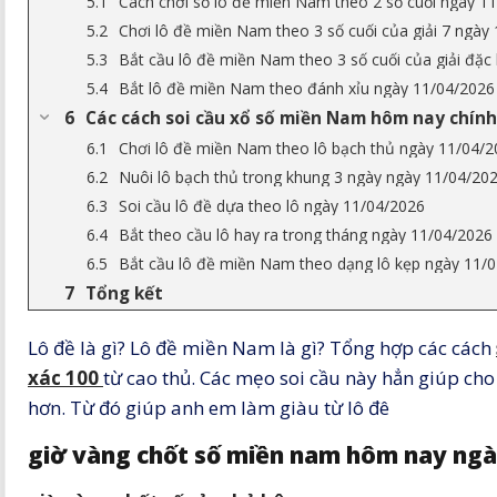
Cách chơi số lô đề miền Nam theo 2 số cuối ngày 1
Chơi lô đề miền Nam theo 3 số cuối của giải 7 ngày
Bắt cầu lô đề miền Nam theo 3 số cuối của giải đặc
Bắt lô đề miền Nam theo đánh xỉu ngày 11/04/2026
Các cách soi cầu xổ số miền Nam hôm nay chính
Chơi lô đề miền Nam theo lô bạch thủ ngày 11/04/
Nuôi lô bạch thủ trong khung 3 ngày ngày 11/04/20
Soi cầu lô đề dựa theo lô ngày 11/04/2026
Bắt theo cầu lô hay ra trong tháng ngày 11/04/2026
Bắt cầu lô đề miền Nam theo dạng lô kẹp ngày 11/
Tổng kết
Lô đề là gì? Lô đề miền Nam là gì? Tổng hợp các cách
xác 100
từ cao thủ. Các mẹo soi cầu này hẳn giúp cho
hơn. Từ đó giúp anh em làm giàu từ lô đê
giờ vàng chốt số miền nam hôm nay ngà