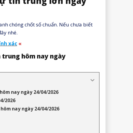
ự tin trúng lớn ngày
anh chóng chốt số chuẩn. Nếu chưa biết
đây nhé.
ính xác
«
n trung hôm nay ngày
 hôm nay ngày 24/04/2026
04/2026
 hôm nay ngày 24/04/2026