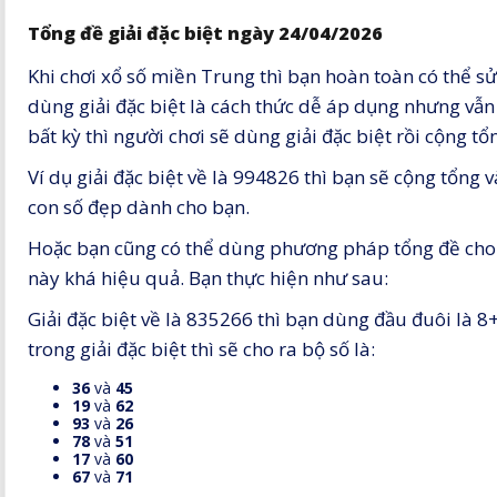
Tổng đề giải đặc biệt ngày 24/04/2026
Khi chơi xổ số miền Trung thì bạn hoàn toàn có thể sử 
dùng giải đặc biệt là cách thức dễ áp dụng nhưng vẫn 
bất kỳ thì người chơi sẽ dùng giải đặc biệt rồi cộng tổn
Ví dụ giải đặc biệt về là 994826 thì bạn sẽ cộng tổn
con số đẹp dành cho bạn.
Hoặc bạn cũng có thể dùng phương pháp tổng đề cho 
này khá hiệu quả. Bạn thực hiện như sau:
Giải đặc biệt về là 835266 thì bạn dùng đầu đuôi là 8+
trong giải đặc biệt thì sẽ cho ra bộ số là:
36
và
45
19
và
62
93
và
26
78
và
51
17
và
60
67
và
71