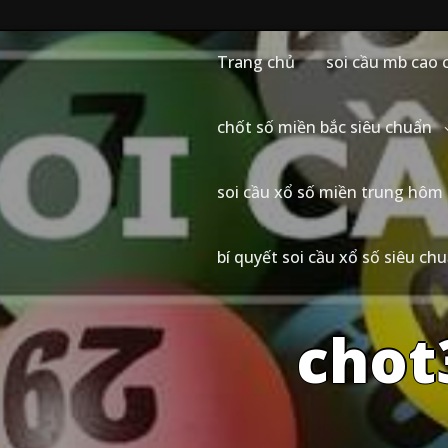
Skip
to
content
Trang chủ
soi cầu mb cao 
chốt số miền bắc siêu chuẩn
soi cầu xổ số miền trung hôm 
bí quyết soi cầu xổ số siêu ch
chot