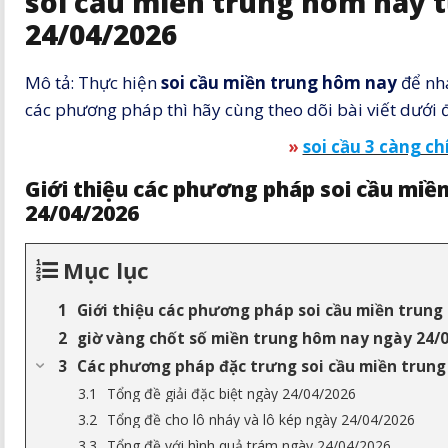
soi cầu miền trung hôm nay t
24/04/2026
Mô tả: Thực hiện
soi cầu miền trung hôm nay
để nh
các phương pháp thì hãy cùng theo dõi bài viết dưới 
»
soi cầu 3 càng ch
Giới thiệu các phương pháp soi cầu miề
24/04/2026
Mục lục
Giới thiệu các phương pháp soi cầu miền trung
giờ vàng chốt số miền trung hôm nay ngày 24/
Các phương pháp đặc trưng soi cầu miền trung
Tổng đề giải đặc biệt ngày 24/04/2026
Tổng đề cho lô nháy và lô kép ngày 24/04/2026
Tổng đề với hình quả trám ngày 24/04/2026