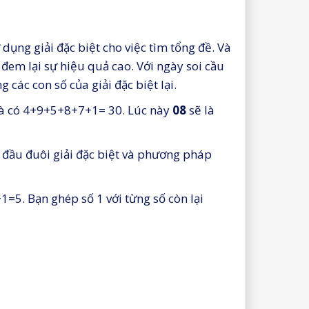
dụng giải đặc biệt cho việc tìm tổng đề. Và
đem lại sự hiệu quả cao. Với ngày soi cầu
g các con số của giải đặc biệt lại.
g và có 4+9+5+8+7+1= 30. Lúc này
08
sẽ là
đầu đuôi giải đặc biệt và phương pháp
1=5. Bạn ghép số 1 với từng số còn lại