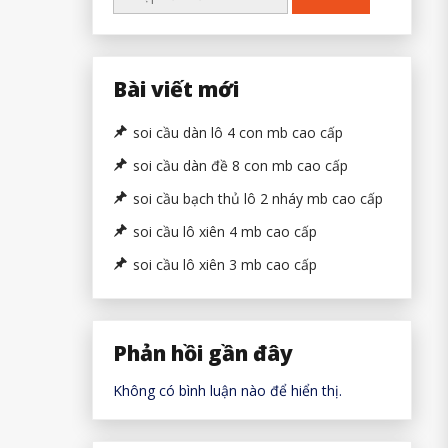
Bài viết mới
soi cầu dàn lô 4 con mb cao cấp
soi cầu dàn đề 8 con mb cao cấp
soi cầu bạch thủ lô 2 nháy mb cao cấp
soi cầu lô xiên 4 mb cao cấp
soi cầu lô xiên 3 mb cao cấp
Phản hồi gần đây
Không có bình luận nào để hiển thị.