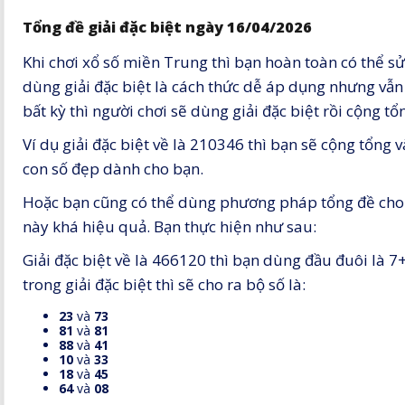
Tổng đề giải đặc biệt ngày 16/04/2026
Khi chơi xổ số miền Trung thì bạn hoàn toàn có thể sử 
dùng giải đặc biệt là cách thức dễ áp dụng nhưng vẫn 
bất kỳ thì người chơi sẽ dùng giải đặc biệt rồi cộng tổn
Ví dụ giải đặc biệt về là 210346 thì bạn sẽ cộng tổn
con số đẹp dành cho bạn.
Hoặc bạn cũng có thể dùng phương pháp tổng đề cho 
này khá hiệu quả. Bạn thực hiện như sau:
Giải đặc biệt về là 466120 thì bạn dùng đầu đuôi là 7+
trong giải đặc biệt thì sẽ cho ra bộ số là:
23
và
73
81
và
81
88
và
41
10
và
33
18
và
45
64
và
08