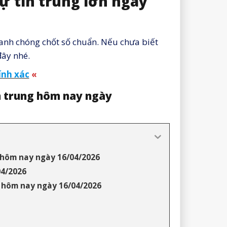
ự tin trúng lớn ngày
anh chóng chốt số chuẩn. Nếu chưa biết
đây nhé.
ính xác
«
n trung hôm nay ngày
 hôm nay ngày 16/04/2026
04/2026
 hôm nay ngày 16/04/2026