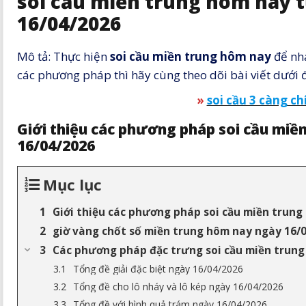
soi cầu miền trung hôm nay t
16/04/2026
Mô tả: Thực hiện
soi cầu miền trung hôm nay
để nh
các phương pháp thì hãy cùng theo dõi bài viết dưới 
»
soi cầu 3 càng ch
Giới thiệu các phương pháp soi cầu miề
16/04/2026
Mục lục
Giới thiệu các phương pháp soi cầu miền trung
giờ vàng chốt số miền trung hôm nay ngày 16/
Các phương pháp đặc trưng soi cầu miền trung
Tổng đề giải đặc biệt ngày 16/04/2026
Tổng đề cho lô nháy và lô kép ngày 16/04/2026
Tổng đề với hình quả trám ngày 16/04/2026