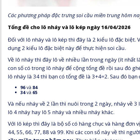
Các phương pháp đặc trưng soi cầu miền trung hôm na
Tổng đề cho lô nháy và lô kép ngày 16/04/2026
Đối với lô nháy và lô kép thì đây là 2 kiểu lô đặc biệt.
dụng 2 kiểu lô đặc biệt này để thực hiện soi cầu.
Về lô nháy thì đây lô về nhiều lần trong ngày (ít nhất 
con số có trong lô nháy để cộng tổng đề rồi sau đó ghé
lô nháy là 34 thì bạn có tổng đề là 3+4=2. Sau đó bạn 
96
và
84
34
và
65
Và nếu nháy về 2 lần thì nuôi trong 2 ngày, nháy về 3
lô 4 nháy hay lô 5 nháy và nhiều nháy khác.
Với lô kép thì đây là bộ số có hàng chục và hàng đơn vị 
44, 55, 66, 77, 88 và 99. Khi các con số này về thì ngư