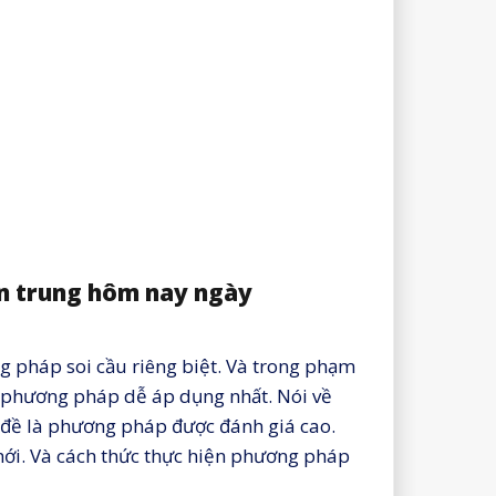
n trung hôm nay ngày
g pháp soi cầu riêng biệt. Và trong phạm
ng phương pháp dễ áp dụng nhất. Nói về
đề là phương pháp được đánh giá cao.
ới. Và cách thức thực hiện phương pháp