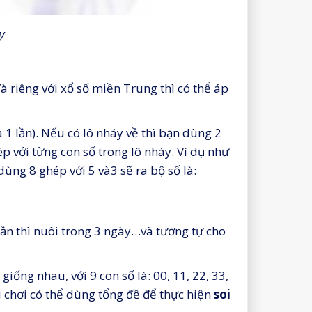
y
 Và riêng với xổ số miền Trung thì có thể áp
là 1 lần). Nếu có lô nháy về thì bạn dùng 2
p với từng con số trong lô nháy. Ví dụ như
dùng 8 ghép với 5 và3 sẽ ra bộ số là:
 lần thì nuôi trong 3 ngày…và tương tự cho
giống nhau, với 9 con số là: 00, 11, 22, 33,
ời chơi có thể dùng tổng đề để thực hiện
soi