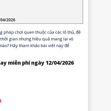
/04/2026
g pháp chơi quen thuộc của các lô thủ, đề
 thời gian nhưng hiệu quả mang lại vô
 nào? Hãy tham khảo bài viết này để
nay miễn phí ngày 12/04/2026
5