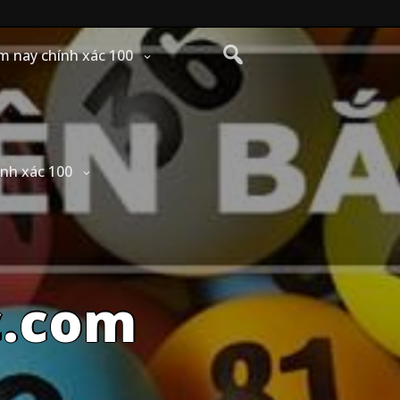
m nay chính xác 100
ính xác 100
c.com