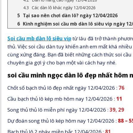
Các dàn lô khác ngày 12/04/2026
Tại sao nên chơi dàn lô? ngày 12/04/2026
Kinh nghiệm soi cầu mb dàn lô siêu vip ngày 12
Soi cầu mb dàn lô siêu vip
từ lâu đã trở thành phươn
thủ. Việc soi cầu dàn tuy khiến anh em mất khá nhiều
cùng xứng đáng. Bạn đã biết những cách thức soi cầu
chuyên gia gợi ý cho bạn một vài cách hay nhé.
soi cầu minh ngọc dàn lô đẹp nhất hôm 
Chốt số bạch thủ lô đẹp nhất ngày 12/04/2026 :
76
Cầu bạch thủ lô kép mb hôm nay 12/04/2026 :
11
Song thủ thủ lô miễn phí ngày 12/04/2026 :
39, 29
Dự đoán song thủ lô kép hôm nay 12/04/2026 :
88 – 5
Bạch thủ lô 2 nháy miền bắc 12/04/2026 :
81