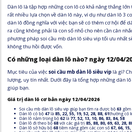
Dàn lô là tập hợp những con lô có khả năng thắng lớn 
rất nhiều lựa chọn về dàn lô này, ví dụ như dàn lô 3 co
dàn lô đồng nghĩa với việc bạn sẽ có thêm cơ hội để d
ra cũng không phải là con số nhỏ cho nên cần cân nhắc 
phương pháp soi cầu mb dàn lô siêu vip tối ưu nhất s
không thu hồi được vốn.
Có những loại dàn lô nào? ngày 12/04/2
Mục tiêu của việc
soi cầu mb dàn lô siêu vip
là gì? C
lượng, uy tín nhất. Dưới đây là tổng hợp những dàn lô
giúp bạn.
Giá trị dàn lô cơ bản ngày 12/04/2026
Soi cầu mb dàn lô siêu vip giúp bạn tìm ra được bộ
63
gồm c
Dàn lô có bộ
47
là
85, 22, 55, 19, 52, 28, 88, 61
thường có k
Dàn lô nằm trong bộ
62
là
77, 52, 13, 10, 86, 83, 84, 58
Dàn lô đi theo bộ
68
với các giá trị
85, 88, 80, 69, 63, 28, 8
Dàn lô sở hữu bộ
68
tiềm năng gồm các con số
67, 66, 15,