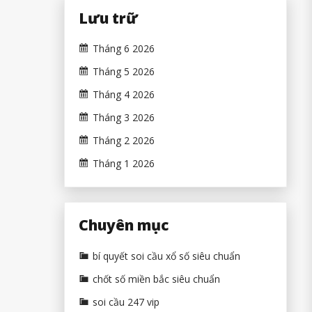
Lưu trữ
Tháng 6 2026
Tháng 5 2026
Tháng 4 2026
Tháng 3 2026
Tháng 2 2026
Tháng 1 2026
Chuyên mục
bí quyết soi cầu xổ số siêu chuẩn
chốt số miền bắc siêu chuẩn
soi cầu 247 vip