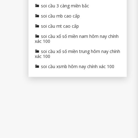
soi cầu 3 càng miền bắc
soi cầu mb cao cấp
soi cầu mt cao cấp
soi cầu xổ số miền nam hôm nay chính
xác 100
soi cầu xổ số miền trung hôm nay chính
xác 100
soi cầu xsmb hôm nay chính xác 100