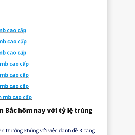
 mb cao cấp
 mb cao cấp
 mb cao cấp
 mb cao cấp
 mb cao cấp
 mb cao cấp
on mb cao cấp
n Bắc hôm nay với tỷ lệ trúng
n thưởng khủng với việc đánh đề 3 càng