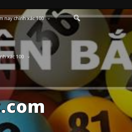
m nay chính xác 100
ính xác 100
c.com