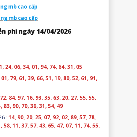
càng mb cao cấp
càng mb cao cấp
ễn phí ngày 14/04/2026
1, 24, 06, 34, 01, 94, 74, 64, 31, 05
 01, 79, 61, 39, 66, 51, 19, 80, 52, 61, 91,
 72, 84, 97, 16, 93, 35, 63, 20, 27, 55, 55,
5, 83, 90, 70, 36, 31, 54, 49
26 :
14, 90, 20, 25, 07, 92, 02, 89, 57, 78,
, 58, 11, 37, 57, 43, 65, 47, 07, 11, 74, 55,