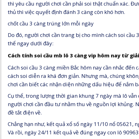
thì yêu cầu người chơi cần phải soi thật chuẩn xác. Đư
thủ thì việc quyết định đánh 3 càng còn khó hơn.
chốt cầu 3 càng trúng lớn mỗi ngày
Do đó, người chơi cần trang bị cho mình cách soi cầu
thể ngay dưới đây:
Cách tính soi cầu mb lô 3 càng vip hôm nay từ giả
Cách soi cầu 3 càng miền Bắc hôm nay cần nhắc đến cái
cách soi diễn ra khá đơn giản. Nhưng mà, chúng khôn
chơi cần biết các nhận diện những dấu hiệu để nắm bắ
Cụ thể, trong lượng thời gian khung 7 ngày mà lô vẫn 
người chơi cần đầu tư nhằm thu về nguồn lợi khủng. N
đề tắt điện về.
Chẳng hạn như, kết quả xổ số ngày 11/10 nổ 05621, n
Và rồi, ngày 24/11 kết quả về đúng ngay con lô 90963