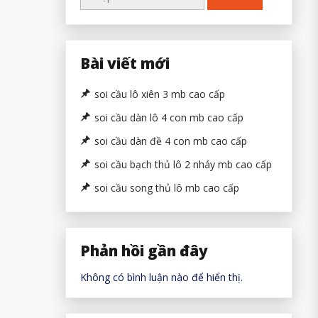
Bài viết mới
soi cầu lô xiên 3 mb cao cấp
soi cầu dàn lô 4 con mb cao cấp
soi cầu dàn đề 4 con mb cao cấp
soi cầu bạch thủ lô 2 nháy mb cao cấp
soi cầu song thủ lô mb cao cấp
Phản hồi gần đây
Không có bình luận nào để hiển thị.