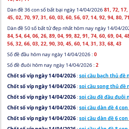
Dàn đề 36 con số bất bại ngày 14/04/2026
81, 72, 17,
45, 02, 70, 97, 31, 60, 03, 60, 56, 07, 14, 92, 94, 80, 7
Dàn đề 50 số bất tử đẹp nhất hôm nay ngày 14/04/20
84, 54, 64, 06, 26, 89, 04, 99, 82, 91, 74, 60, 69, 04, 48
56, 32, 66, 03, 22, 90, 30, 45, 60, 14, 31, 33, 68, 43
Số đề đầu hôm nay ngày 14/04/2026 :
0
Số đề đuôi hôm nay ngày 14/04/2026 :
2
Chốt số víp ngày 14/04/2026
:
soi cầu bạch thủ đề
Chốt số víp ngày 14/04/2026
:
soi cầu song thủ đề
Chốt số víp ngày 14/04/2026
:
soi cầu đề đầu đuôi
Chốt số víp ngày 14/04/2026
:
soi cầu dàn đề 4 con
Chốt số víp ngày 14/04/2026
:
soi cầu dàn đề 6 con
Chốt số víp ngày 14/04/2026
:
soi cầu dàn đề 8 con