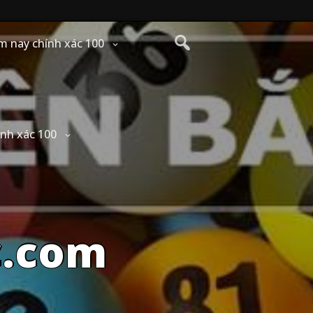
m nay chính xác 100
ính xác 100
c.com