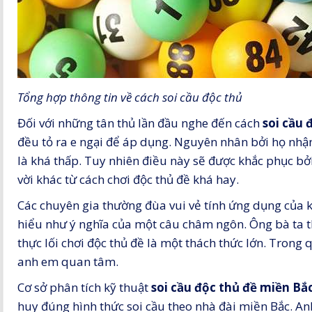
Tổng hợp thông tin về cách soi cầu độc thủ
Đối với những tân thủ lần đầu nghe đến cách
soi cầu 
đều tỏ ra e ngại để áp dụng. Nguyên nhân bởi họ nhậ
là khá thấp. Tuy nhiên điều này sẽ được khắc phục bở
vời khác từ cách chơi độc thủ đề khá hay.
Các chuyên gia thường đùa vui vẻ tính ứng dụng của kỹ
hiểu như ý nghĩa của một câu châm ngôn. Ông bà ta t
thực lối chơi độc thủ đề là một thách thức lớn. Trong q
anh em quan tâm.
Cơ sở phân tích kỹ thuật
soi cầu độc thủ đề miền Bắ
huy đúng hình thức soi cầu theo nhà đài miền Bắc. An