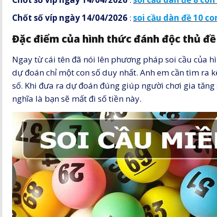
Chốt số víp ngày 14/04/2026
:
soi cầu dàn đề 10 c
Đặc điểm của hình thức đánh độc thủ đề
Ngay từ cái tên đã nói lên phương pháp soi cầu của h
dự đoán chỉ một con số duy nhất. Anh em cần tìm ra k
số. Khi đưa ra dự đoán đúng giúp người chơi gia tăng s
nghĩa là bạn sẽ mất đi số tiền này.