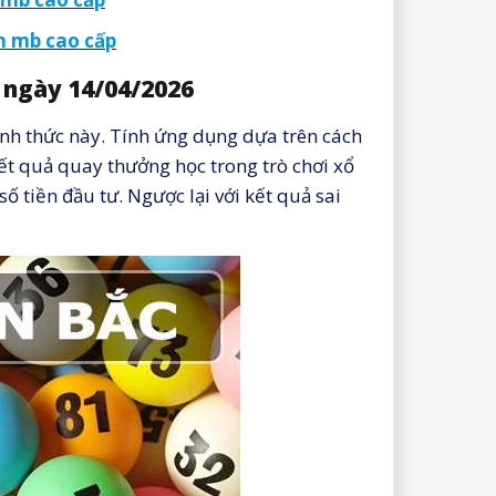
on mb cao cấp
 ngày 14/04/2026
ình thức này. Tính ứng dụng dựa trên cách
ết quả quay thưởng học trong trò chơi xổ
ố tiền đầu tư. Ngược lại với kết quả sai