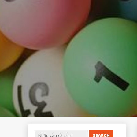
SEARCH