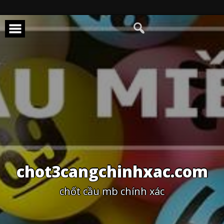
Skip
to
content
chot3cangchinhxac.com
chốt cầu mb chính xác