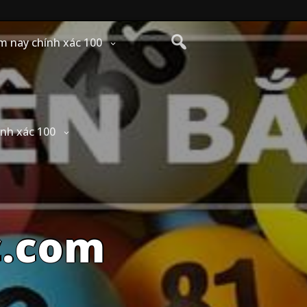
m nay chính xác 100
ính xác 100
c.com