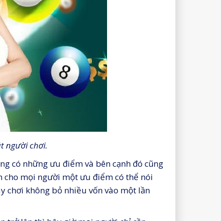
 người chơi.
ũng có những ưu điểm và bên cạnh đó cũng
ến cho mọi người một ưu điểm có thể nói
ay chơi không bỏ nhiều vốn vào một lần