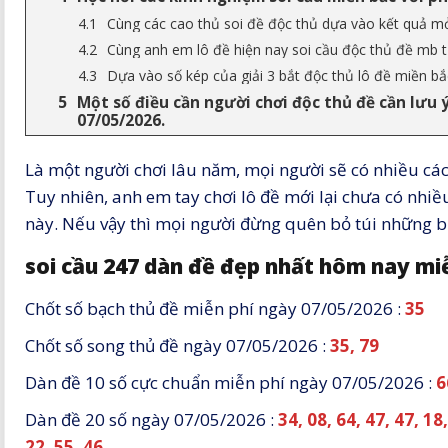
Cùng các cao thủ soi đề độc thủ dựa vào kết quả m
Cùng anh em lô đề hiện nay soi cầu độc thủ đề mb t
Dựa vào số kép của giải 3 bắt độc thủ lô đề miền bắ
Một số điều cần người chơi độc thủ đề cần lưu
07/05/2026.
Là một người chơi lâu năm, mọi người sẽ có nhiều cá
Tuy nhiên, anh em tay chơi lô đề mới lại chưa có nhiề
này. Nếu vậy thì mọi người đừng quên bỏ túi những bí
soi cầu 247 dàn đề đẹp nhất hôm nay mi
Chốt số bạch thủ đề miễn phí ngày 07/05/2026 :
35
Chốt số song thủ đề ngày 07/05/2026 :
35, 79
Dàn đề 10 số cực chuẩn miễn phí ngày 07/05/2026 :
6
Dàn đề 20 số ngày 07/05/2026 :
34, 08, 64, 47, 47, 18,
22, 55, 46