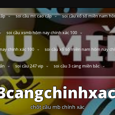
cấp
soi cầu mt cao cấp
soi cầu xổ số miền nam hô
soi cầu xsmb hôm nay chính xác 100
nay chính xác 100
soi cầu xổ số miền nam hôm nay ch
uẩn
soi cầu 247 vip
soi cầu 3 càng miền bắc
3cangchinhxa
chốt cầu mb chính xác