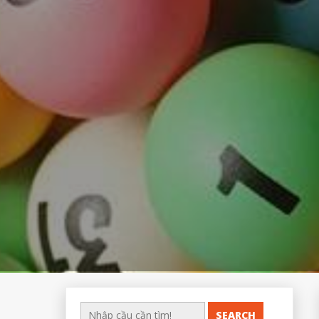
SEARCH