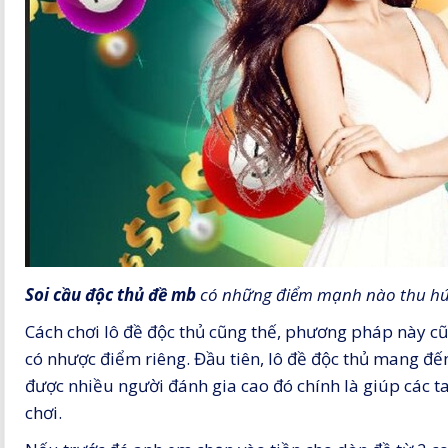
Soi cầu độc thủ đề mb
có những điểm mạnh nào thu hút
Cách chơi lô đề độc thủ cũng thế, phương pháp này c
có nhược điểm riêng. Đầu tiên, lô đề độc thủ mang đ
được nhiều người đánh gia cao đó chính là giúp các t
chơi.