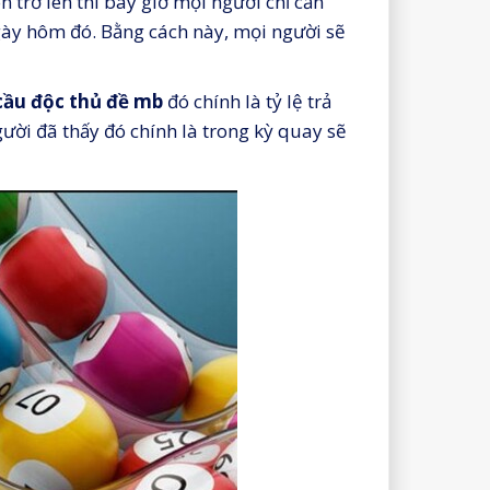
 trở lên thì bây giờ mọi người chỉ cần
gày hôm đó. Bằng cách này, mọi người sẽ
 cầu độc thủ đề mb
đó chính là tỷ lệ trả
ời đã thấy đó chính là trong kỳ quay sẽ