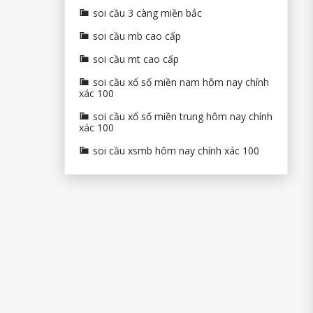
soi cầu 3 càng miền bắc
soi cầu mb cao cấp
soi cầu mt cao cấp
soi cầu xổ số miền nam hôm nay chính
xác 100
soi cầu xổ số miền trung hôm nay chính
xác 100
soi cầu xsmb hôm nay chính xác 100