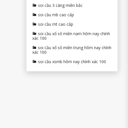
soi cầu 3 càng miền bắc
soi cầu mb cao cấp
soi cầu mt cao cấp
soi cầu xổ số miền nam hôm nay chính
xác 100
soi cầu xổ số miền trung hôm nay chính
xác 100
soi cầu xsmb hôm nay chính xác 100