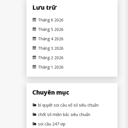
Lưu trữ
Tháng 6 2026
Tháng 5 2026
Tháng 4 2026
Tháng 3 2026
Tháng 2 2026
Tháng 1 2026
Chuyên mục
bí quyết soi cầu xổ số siêu chuẩn
chốt số miền bắc siêu chuẩn
soi cầu 247 vip