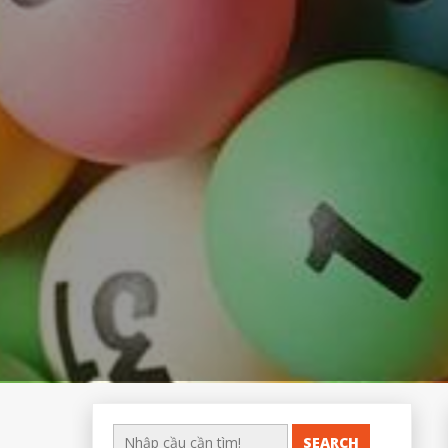
SEARCH