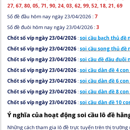
27, 67, 80, 05, 71, 90, 24, 03, 62, 99, 52, 18, 21, 69
Số đề đầu hôm nay ngày 23/04/2026 :
7
Số đề đuôi hôm nay ngày 23/04/2026 :
3
Chốt số víp ngày 23/04/2026
:
soi cầu bạch thủ đề
Chốt số víp ngày 23/04/2026
:
soi cầu song thủ đề
Chốt số víp ngày 23/04/2026
:
soi cầu đề đầu đuôi
Chốt số víp ngày 23/04/2026
:
soi cầu dàn đề 4 con
Chốt số víp ngày 23/04/2026
:
soi cầu dàn đề 6 con
Chốt số víp ngày 23/04/2026
:
soi cầu dàn đề 8 con
Chốt số víp ngày 23/04/2026
:
soi cầu dàn đề 10 c
Ý nghĩa của hoạt động soi cầu lô đề hằ
Những cách tham gia lô đề trực tuyến trên thị trường 