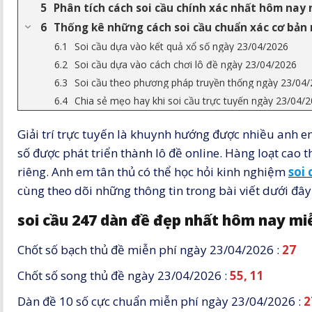
Phân tích cách soi cầu chính xác nhất hôm nay
Thống kê những cách soi cầu chuẩn xác cơ bản
Soi cầu dựa vào kết quả xổ số ngày 23/04/2026
Soi cầu dựa vào cách chơi lô đề ngày 23/04/2026
Soi cầu theo phương pháp truyền thống ngày 23/04
Chia sẻ mẹo hay khi soi cầu trực tuyến ngày 23/04/
Giải trí trực tuyến là khuynh hướng được nhiều anh e
số được phát triển thành lô đề online. Hàng loạt cao t
riêng. Anh em tân thủ có thể học hỏi kinh nghiệm
soi
cùng theo dõi những thông tin trong bài viết dưới đây
soi cầu 247 dàn đề đẹp nhất hôm nay mi
Chốt số bạch thủ đề miễn phí ngày 23/04/2026 :
27
Chốt số song thủ đề ngày 23/04/2026 :
55, 11
Dàn đề 10 số cực chuẩn miễn phí ngày 23/04/2026 :
2