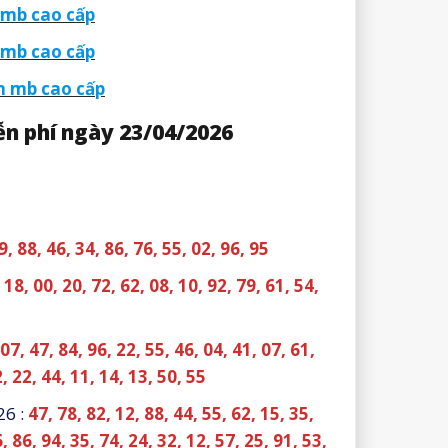
 mb cao cấp
 mb cao cấp
on mb cao cấp
ễn phí ngày 23/04/2026
9, 88, 46, 34, 86, 76, 55, 02, 96, 95
 18, 00, 20, 72, 62, 08, 10, 92, 79, 61, 54,
 07, 47, 84, 96, 22, 55, 46, 04, 41, 07, 61,
2, 22, 44, 11, 14, 13, 50, 55
26 :
47, 78, 82, 12, 88, 44, 55, 62, 15, 35,
, 86, 94, 35, 74, 24, 32, 12, 57, 25, 91, 53,