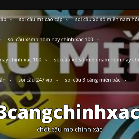
cấp
soi cầu mt cao cấp
soi cầu xổ số miền nam hô
soi cầu xsmb hôm nay chính xác 100
nay chính xác 100
soi cầu xổ số miền nam hôm nay ch
uẩn
soi cầu 247 vip
soi cầu 3 càng miền bắc
3cangchinhxa
chốt cầu mb chính xác