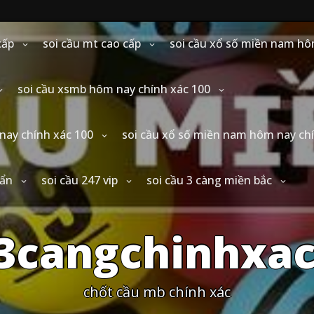
cấp
soi cầu mt cao cấp
soi cầu xổ số miền nam hô
soi cầu xsmb hôm nay chính xác 100
nay chính xác 100
soi cầu xổ số miền nam hôm nay ch
uẩn
soi cầu 247 vip
soi cầu 3 càng miền bắc
3cangchinhxa
chốt cầu mb chính xác