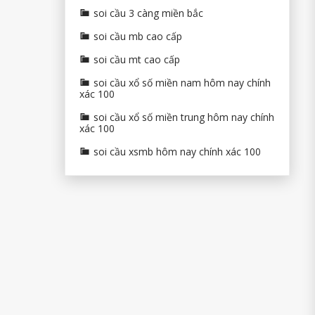
soi cầu 3 càng miền bắc
soi cầu mb cao cấp
soi cầu mt cao cấp
soi cầu xổ số miền nam hôm nay chính
xác 100
soi cầu xổ số miền trung hôm nay chính
xác 100
soi cầu xsmb hôm nay chính xác 100