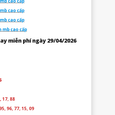
 mb cao cấp
 mb cao cấp
 mb cao cấp
on mb cao cấp
nay miễn phí ngày 29/04/2026
6
, 17, 88
95, 96, 77, 15, 09