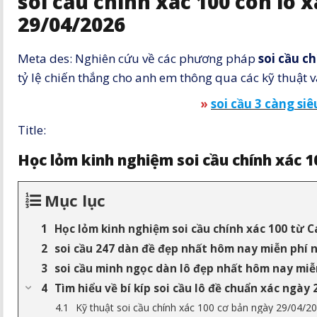
soi cầu chính xác 100 con lô 
29/04/2026
Meta des: Nghiên cứu về các phương pháp
soi cầu c
tỷ lệ chiến thắng cho anh em thông qua các kỹ thuật v
»
soi cầu 3 càng si
Title:
Học lỏm kinh nghiệm soi cầu chính xác 
Mục lục
Học lỏm kinh nghiệm soi cầu chính xác 100 từ 
soi cầu 247 dàn đề đẹp nhất hôm nay miễn phí 
soi cầu minh ngọc dàn lô đẹp nhất hôm nay miễ
Tìm hiểu về bí kíp soi cầu lô đề chuẩn xác ngày
Kỹ thuật soi cầu chính xác 100 cơ bản ngày 29/04/2