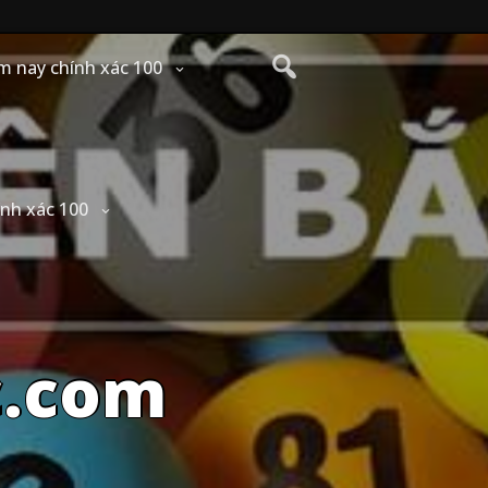
m nay chính xác 100
ính xác 100
c.com