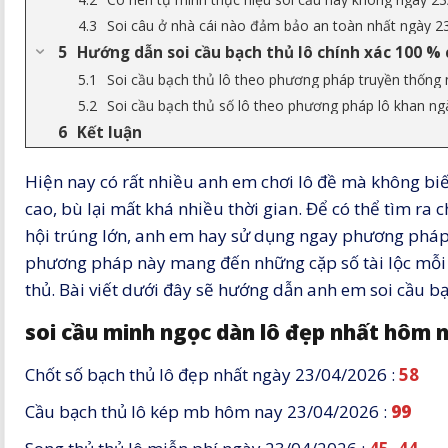
Soi câu ở nhà cái nào đảm bảo an toàn nhất ngày 2
Hướng dẫn soi cầu bạch thủ lô chính xác 100 %
Soi cầu bạch thủ lô theo phương pháp truyền thống
Soi cầu bạch thủ số lô theo phương pháp lô khan n
Kết luận
Hiện nay có rất nhiều anh em chơi lô đề mà không biế
cao, bù lại mất khá nhiều thời gian. Để có thể tìm ra 
hội trúng lớn, anh em hay sử dụng ngay phương phá
phương pháp này mang đến những cặp số tài lộc mỗi 
thủ. Bài viết dưới đây sẽ hướng dẫn anh em soi cầu b
soi cầu minh ngọc dàn lô đẹp nhất hôm 
Chốt số bạch thủ lô đẹp nhất ngày 23/04/2026 :
58
Cầu bạch thủ lô kép mb hôm nay 23/04/2026 :
99