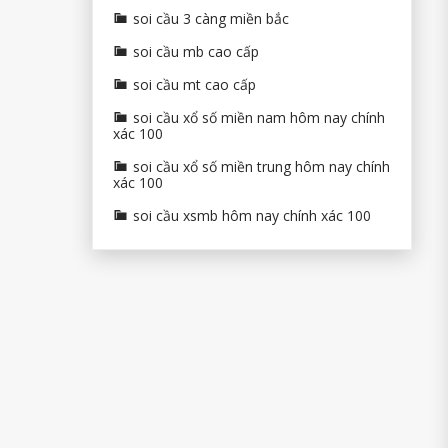
soi cầu 3 càng miền bắc
soi cầu mb cao cấp
soi cầu mt cao cấp
soi cầu xổ số miền nam hôm nay chính
xác 100
soi cầu xổ số miền trung hôm nay chính
xác 100
soi cầu xsmb hôm nay chính xác 100