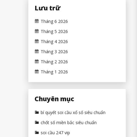
Lưu trữ
Tháng 6 2026
Tháng 5 2026
Tháng 4 2026
Tháng 3 2026
Tháng 2 2026
Tháng 1 2026
Chuyên mục
bí quyết soi cầu xổ số siêu chuẩn
chốt số miền bắc siêu chuẩn
soi cầu 247 vip