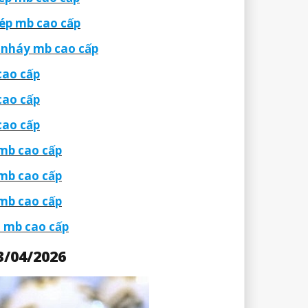
kép mb cao cấp
2 nháy mb cao cấp
 cao cấp
 cao cấp
 cao cấp
 mb cao cấp
 mb cao cấp
 mb cao cấp
n mb cao cấp
23/04/2026