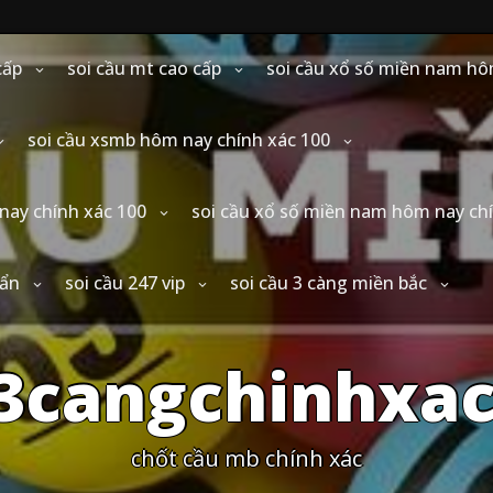
cấp
soi cầu mt cao cấp
soi cầu xổ số miền nam hô
soi cầu xsmb hôm nay chính xác 100
nay chính xác 100
soi cầu xổ số miền nam hôm nay ch
uẩn
soi cầu 247 vip
soi cầu 3 càng miền bắc
3cangchinhxa
chốt cầu mb chính xác