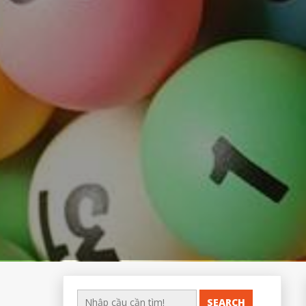
SEARCH