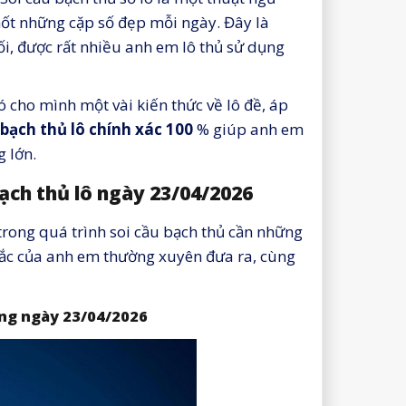
hốt những cặp số đẹp mỗi ngày. Đây là
i, được rất nhiều anh em lô thủ sử dụng
 cho mình một vài kiến thức về lô đề, áp
 bạch thủ lô chính xác 100
% giúp anh em
 lớn.
ạch thủ lô ngày 23/04/2026
trong quá trình soi cầu bạch thủ cần những
 mắc của anh em thường xuyên đưa ra, cùng
ông ngày 23/04/2026