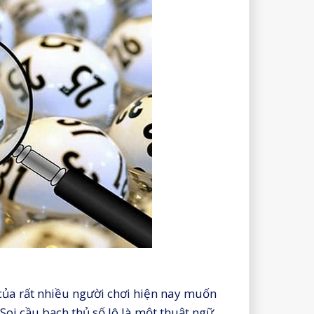
i của rất nhiều người chơi hiện nay muốn
Soi cầu bạch thủ số lô là một thuật ngữ