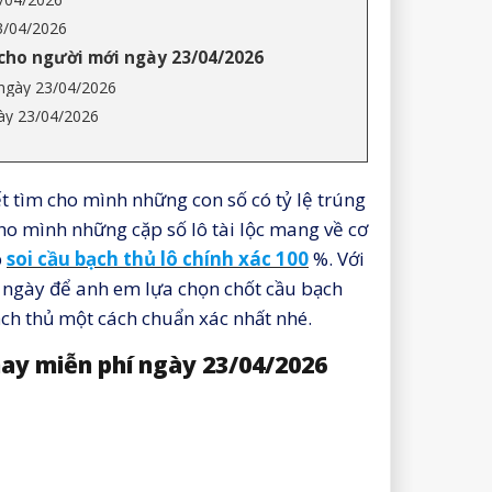
3/04/2026
 cho người mới ngày 23/04/2026
 ngày 23/04/2026
gày 23/04/2026
t tìm cho mình những con số có tỷ lệ trúng
cho mình những cặp số lô tài lộc mang về cơ
p
soi cầu bạch thủ lô chính
xác 100
%. Với
ngày để anh em lựa chọn chốt cầu bạch
ạch thủ một cách chuẩn xác nhất nhé.
nay miễn phí ngày 23/04/2026