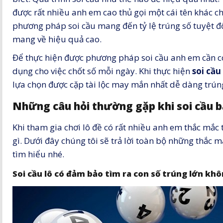
được rất nhiều anh em cao thủ gọi một cái tên khác c
phương pháp soi cầu mang đến tỷ lệ trúng số tuyệt đố
mang về hiệu quả cao.
Để thực hiện được phương pháp soi cầu anh em cần có
dụng cho việc chốt số mỗi ngày. Khi thực hiện
soi cầu
lựa chọn được cặp tài lộc may mắn nhất dễ dàng trúng
Những câu hỏi thường gặp khi soi cầu b
Khi tham gia chơi lô đề có rất nhiều anh em thắc mắc 
gì. Dưới đây chúng tôi sẽ trả lời toàn bộ những thắc
tìm hiểu nhé.
Soi cầu lô có đảm bảo tìm ra con số trúng lớn kh