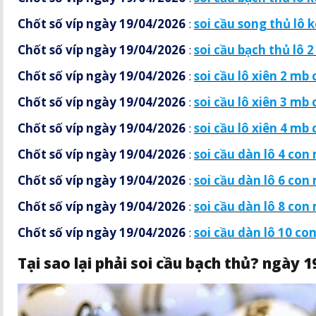
Chốt số víp ngày 19/04/2026
:
soi cầu song thủ lô 
Chốt số víp ngày 19/04/2026
:
soi cầu bạch thủ lô 
Chốt số víp ngày 19/04/2026
:
soi cầu lô xiên 2 mb
Chốt số víp ngày 19/04/2026
:
soi cầu lô xiên 3 mb
Chốt số víp ngày 19/04/2026
:
soi cầu lô xiên 4 mb
Chốt số víp ngày 19/04/2026
:
soi cầu dàn lô 4 con
Chốt số víp ngày 19/04/2026
:
soi cầu dàn lô 6 con
Chốt số víp ngày 19/04/2026
:
soi cầu dàn lô 8 con
Chốt số víp ngày 19/04/2026
:
soi cầu dàn lô 10 co
Tại sao lại phải soi cầu bạch thủ? ngày 