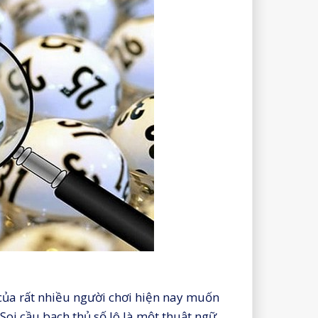
i của rất nhiều người chơi hiện nay muốn
Soi cầu bạch thủ số lô là một thuật ngữ