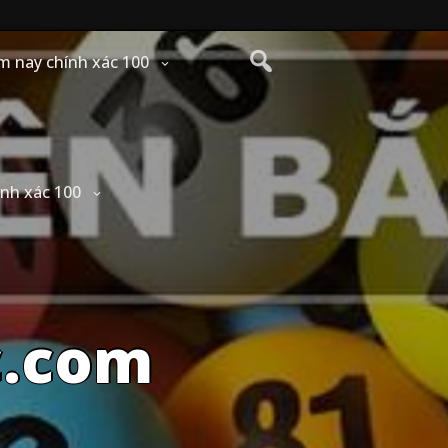
m nay chính xác 100
ính xác 100
c.com