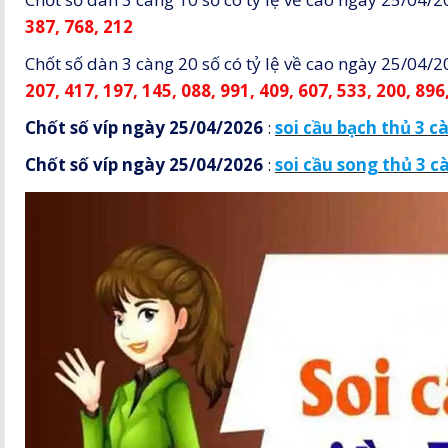
387, 768, 212
Chốt số dàn 3 càng 20 số có tỷ lệ về cao ngày 25/04/2
207, 417, 197, 145, 088, 991, 409, 607, 533, 200, 896
Chốt số víp ngày 25/04/2026
:
soi cầu bạch thủ 3 
Chốt số víp ngày 25/04/2026
:
soi cầu song thủ 3 