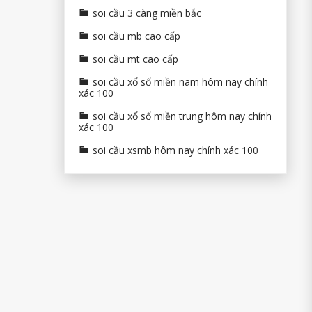
soi cầu 3 càng miền bắc
soi cầu mb cao cấp
soi cầu mt cao cấp
soi cầu xổ số miền nam hôm nay chính
xác 100
soi cầu xổ số miền trung hôm nay chính
xác 100
soi cầu xsmb hôm nay chính xác 100