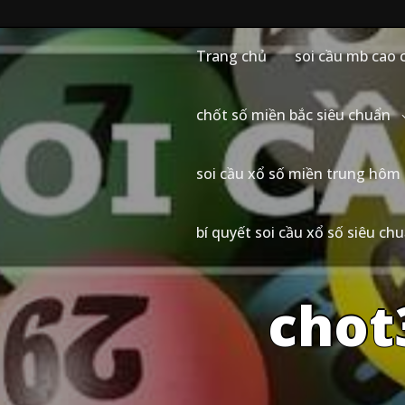
Skip
to
content
Trang chủ
soi cầu mb cao 
chốt số miền bắc siêu chuẩn
soi cầu xổ số miền trung hôm 
bí quyết soi cầu xổ số siêu ch
chot