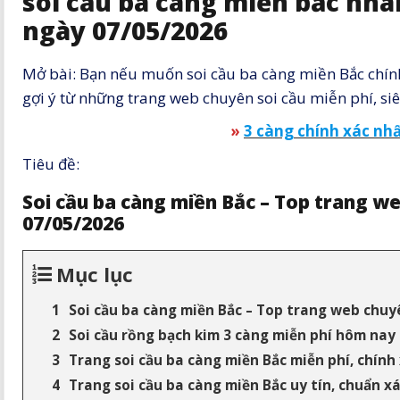
soi cầu ba càng miền bắc nha
ngày 07/05/2026
Mở bài: Bạn nếu muốn soi cầu ba càng miền Bắc chín
gợi ý từ những trang web chuyên soi cầu miễn phí, si
»
3 càng chính xác nhấ
Tiêu đề:
Soi cầu ba càng miền Bắc – Top trang we
07/05/2026
Mục lục
Soi cầu ba càng miền Bắc – Top trang web chuy
Soi cầu rồng bạch kim 3 càng miễn phí hôm nay
Trang soi cầu ba càng miền Bắc miễn phí, chính
Trang soi cầu ba càng miền Bắc uy tín, chuẩn 