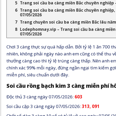
Trang soi cầu ba càng miền Bắc chuyên nghiệp 
Trang soi cầu ba càng miền Bắc chuyên nghiệp,
07/05/2026
Trang chuyên soi cầu ba càng miền Bắc lâu nă
Lodephomnay.vip – Trang soi cầu ba càng miền
07/05/2026
Chơi 3 càng thực sự quá hấp dẫn. Bởi tỷ lệ 1 ăn 700 t
nhiên, không phải ngày nào anh em cũng có thể thu về 
thưởng càng cao thì tỷ lệ trúng càng thấp. Nên anh
chính xác 99% mỗi ngày, đừng ngần ngại tìm kiếm gợi
miễn phí, siêu chuẩn dưới đây.
Soi cầu rồng bạch kim 3 càng miễn phí 
Độc thủ 3 càng ngày 07/05/2026:
603
Soi cầu cặp 3 càng ngày 07/05/2026:
313, 091
Chốt số dàn 3 càng 10 số có tỷ lệ về cao ngày 07/05/2