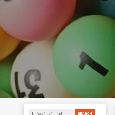
SEARCH