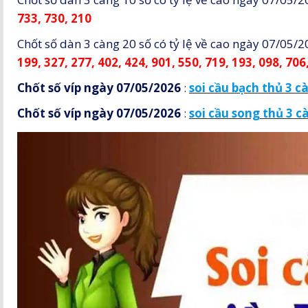
733, 730, 210
Chốt số dàn 3 càng 20 số có tỷ lệ về cao ngày 07/05/2
199, 327, 277, 402, 424, 901, 550, 719, 193, 098, 706
Chốt số víp ngày 07/05/2026
:
soi cầu bạch thủ 3 
Chốt số víp ngày 07/05/2026
:
soi cầu song thủ 3 