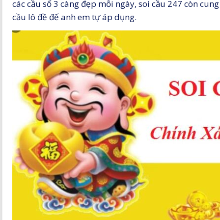
các cầu số 3 càng đẹp mỗi ngày, soi cầu 247 còn cun
cầu lô đề để anh em tự áp dụng.