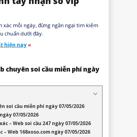
nh tay nhận số vip
h xác mỗi ngày, đừng ngần ngại tìm kiếm
êu chuẩn dưới đây.
t hiện nay
«
b chuyên soi cầu miễn phí ngày
ên soi cầu miễn phí ngày 07/05/2026
 ngày 07/05/2026
 xác – Web soi cầu 247 ngày 07/05/2026
xác – Web 168xoso.com ngày 07/05/2026