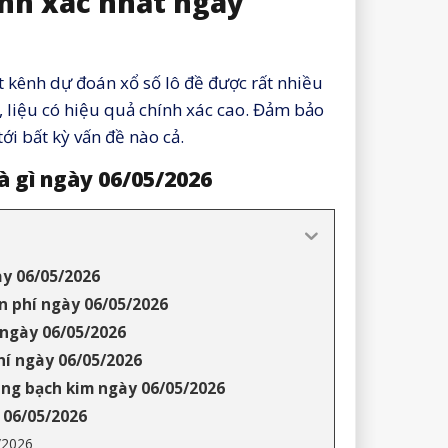
ính xác nhất ngày
t kênh dự đoán xổ số lô đề được rất nhiều
t, liệu có hiệu quả chính xác cao. Đảm bảo
ới bất kỳ vấn đề nào cả.
là gì ngày 06/05/2026
ày 06/05/2026
n phí ngày 06/05/2026
 ngày 06/05/2026
hí ngày 06/05/2026
ồng bạch kim ngày 06/05/2026
y 06/05/2026
/2026