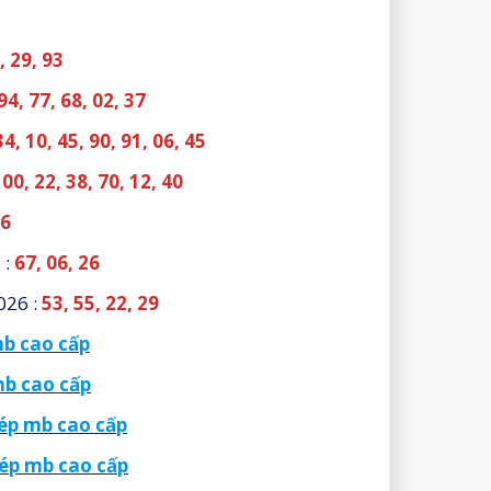
, 29, 93
94, 77, 68, 02, 37
34, 10, 45, 90, 91, 06, 45
 00, 22, 38, 70, 12, 40
86
 :
67, 06, 26
026 :
53, 55, 22, 29
mb cao cấp
mb cao cấp
kép mb cao cấp
kép mb cao cấp