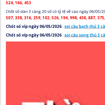
524, 166, 453
Chốt số dàn 3 càng 20 số có tỷ lệ về cao ngày 06/05/2
507, 338, 316, 259, 102, 526, 194, 998, 438, 887, 375
Chốt số víp ngày 06/05/2026
:
soi cầu bạch thủ 3 
Chốt số víp ngày 06/05/2026
:
soi cầu song thủ 3 