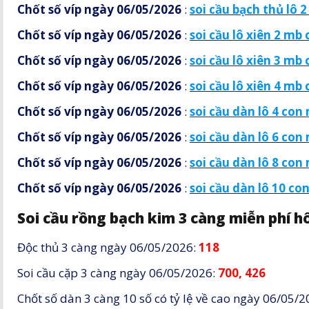
Chốt số víp ngày 06/05/2026
:
soi cầu bạch thủ lô 
Chốt số víp ngày 06/05/2026
:
soi cầu lô xiên 2 mb
Chốt số víp ngày 06/05/2026
:
soi cầu lô xiên 3 mb
Chốt số víp ngày 06/05/2026
:
soi cầu lô xiên 4 mb
Chốt số víp ngày 06/05/2026
:
soi cầu dàn lô 4 con
Chốt số víp ngày 06/05/2026
:
soi cầu dàn lô 6 con
Chốt số víp ngày 06/05/2026
:
soi cầu dàn lô 8 con
Chốt số víp ngày 06/05/2026
:
soi cầu dàn lô 10 co
Soi cầu rồng bạch kim 3 càng miễn phí 
Độc thủ 3 càng ngày 06/05/2026:
118
Soi cầu cặp 3 càng ngày 06/05/2026:
700, 426
Chốt số dàn 3 càng 10 số có tỷ lệ về cao ngày 06/05/2