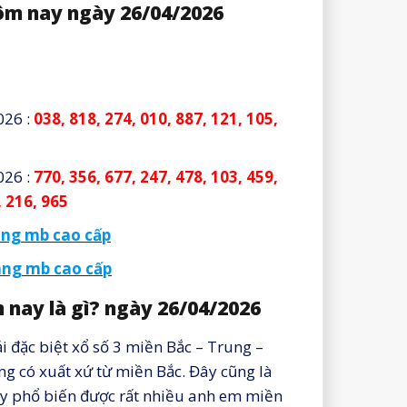
hôm nay ngày 26/04/2026
026 :
038, 818, 274, 010, 887, 121, 105,
026 :
770, 356, 677, 247, 478, 103, 459,
, 216, 965
càng mb cao cấp
càng mb cao cấp
 nay là gì? ngày 26/04/2026
ải đặc biệt xổ số 3 miền Bắc – Trung –
ng có xuất xứ từ miền Bắc. Đây cũng là
ay phổ biến được rất nhiều anh em miền