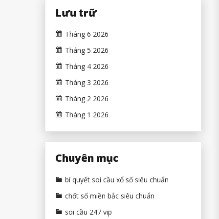
Lưu trữ
Tháng 6 2026
Tháng 5 2026
Tháng 4 2026
Tháng 3 2026
Tháng 2 2026
Tháng 1 2026
Chuyên mục
bí quyết soi cầu xổ số siêu chuẩn
chốt số miền bắc siêu chuẩn
soi cầu 247 vip