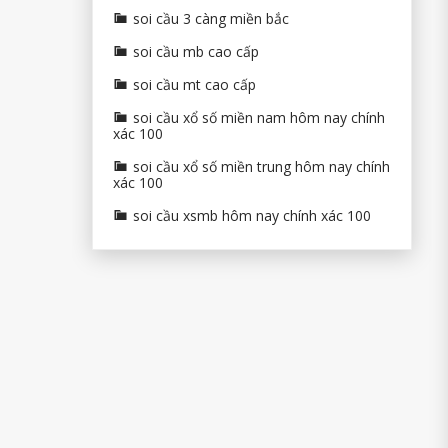
soi cầu 3 càng miền bắc
soi cầu mb cao cấp
soi cầu mt cao cấp
soi cầu xổ số miền nam hôm nay chính
xác 100
soi cầu xổ số miền trung hôm nay chính
xác 100
soi cầu xsmb hôm nay chính xác 100