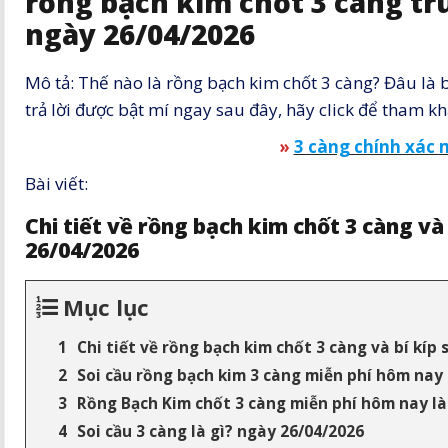
rồng bạch kim chốt 3 càng trú
ngày 26/04/2026
Mô tả: Thế nào là rồng bạch kim chốt 3 càng? Đâu là b
trả lời được bật mí ngay sau đây, hãy click để tham khả
»
3 càng chính xác 
Bài viết:
Chi tiết về rồng bạch kim chốt 3 càng và
26/04/2026
Mục lục
Chi tiết về rồng bạch kim chốt 3 càng và bí kíp
Soi cầu rồng bạch kim 3 càng miễn phí hôm nay
Rồng Bạch Kim chốt 3 càng miễn phí hôm nay là
Soi cầu 3 càng là gì? ngày 26/04/2026