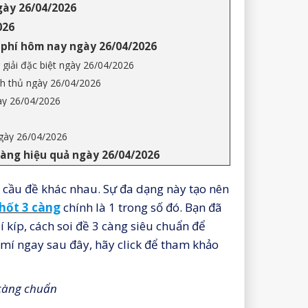
gày 26/04/2026
026
n phí hôm nay ngày 26/04/2026
 giải đặc biệt ngày 26/04/2026
ch thủ ngày 26/04/2026
ày 26/04/2026
ngày 26/04/2026
 càng hiệu quả ngày 26/04/2026
t cầu đề khác nhau. Sự đa dạng này tạo nên
hốt 3 càng
chính là 1 trong số đó. Bạn đã
 kíp, cách soi đề 3 càng siêu chuẩn để
 mí ngay sau đây, hãy click để tham khảo
3 càng chuẩn