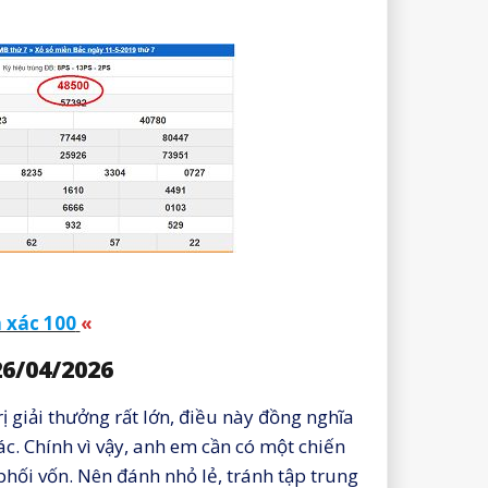
 xác 100
«
26/04/2026
 giải thưởng rất lớn, điều này đồng nghĩa
hác. Chính vì vậy, anh em cần có một chiến
 phối vốn. Nên đánh nhỏ lẻ, tránh tập trung