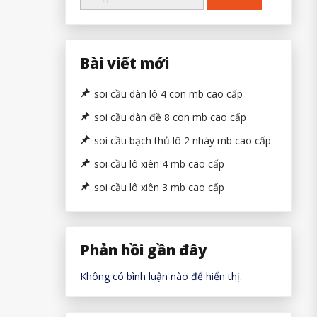
Bài viết mới
soi cầu dàn lô 4 con mb cao cấp
soi cầu dàn đề 8 con mb cao cấp
soi cầu bạch thủ lô 2 nháy mb cao cấp
soi cầu lô xiên 4 mb cao cấp
soi cầu lô xiên 3 mb cao cấp
Phản hồi gần đây
Không có bình luận nào để hiển thị.