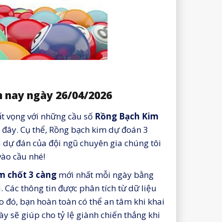
m nay ngày 26/04/2026
t vọng với những cầu số
Rồng Bạch Kim
đây. Cụ thể, Rồng bạch kim dự đoán 3
à dự đán của đội ngũ chuyên gia chúng tôi
ào cầu nhé!
m chốt 3 càng
mới nhất mỗi ngày bằng
 Các thông tin được phân tích từ dữ liệu
o đó, bạn hoàn toàn có thể an tâm khi khai
y sẽ giúp cho tỷ lệ giành chiến thắng khi