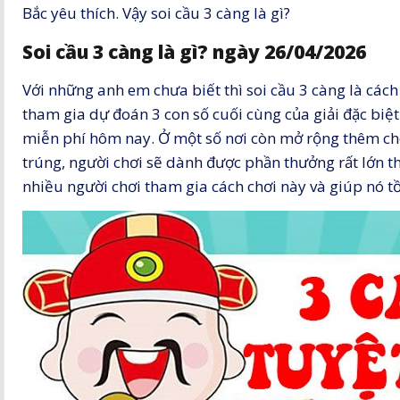
Bắc yêu thích. Vậy soi cầu 3 càng là gì?
Soi cầu 3 càng là gì? ngày 26/04/2026
Với những anh em chưa biết thì soi cầu 3 càng là cách
tham gia dự đoán 3 con số cuối cùng của giải đặc biệt
miễn phí hôm nay. Ở một số nơi còn mở rộng thêm cho 
trúng, người chơi sẽ dành được phần thưởng rất lớn the
nhiều người chơi tham gia cách chơi này và giúp nó tồn